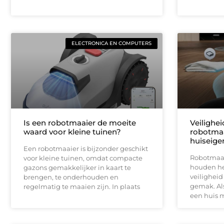
ELECTRONICA EN COMPUTERS
Is een robotmaaier de moeite
Veilighe
waard voor kleine tuinen?
robotmaa
huiseige
Een robotmaaier is bijzonder geschikt
Robotmaai
voor kleine tuinen, omdat compacte
houden het
gazons gemakkelijker in kaart te
veiligheid
brengen, te onderhouden en
gemak. Als
regelmatig te maaien zijn. In plaats
een huis 