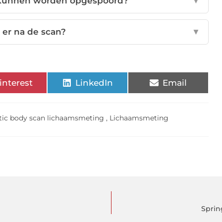
 kunnen worden opgespoord?
▼
 er na de scan?
▼
interest
LinkedIn
Email
stic body scan lichaamsmeting
,
Lichaamsmeting
Sprin