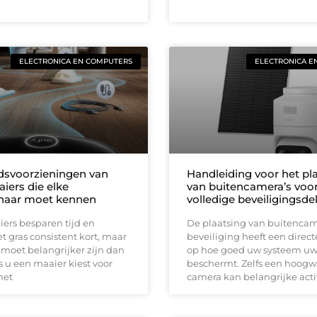
ELECTRONICA EN COMPUTERS
ELECTRONICA E
idsvoorzieningen van
Handleiding voor het pl
iers die elke
van buitencamera’s voo
naar moet kennen
volledige beveiligingsd
ers besparen tijd en
De plaatsing van buitencam
 gras consistent kort, maar
beveiliging heeft een direct
 moet belangrijker zijn dan
op hoe goed uw systeem u
 u een maaier kiest voor
beschermt. Zelfs een hoog
met
camera kan belangrijke acti