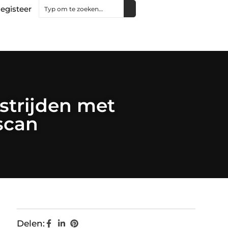
egisteer
strijden met
scan
Delen: