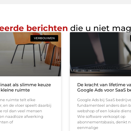
eerde berichten
die u niet ma
VERBOUWEN
inaat als slimme keuze
De kracht van lifetime va
 kleine ruimte
Google Ads voor SaaS be
ine ruimte telt elke
Google Ads bij SaaS bedrijv
, en de vloer speelt daarbij
fundamenteel anders dan b
e rol dan veel mensen
webshop of een lokale diens
en naadloze afwerking
Wie software verkoopt op
nten of
abonnementsbasis, denkt ni
eenmalige