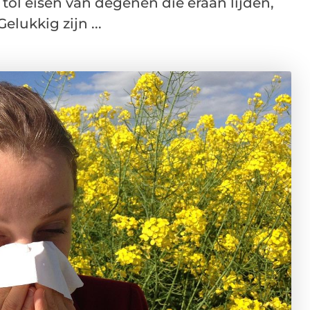
tol eisen van degenen die eraan lijden,
elukkig zijn ...