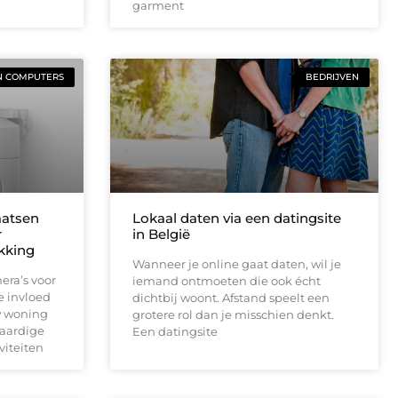
garment
N COMPUTERS
BEDRIJVEN
aatsen
Lokaal daten via een datingsite
r
in België
ekking
Wanneer je online gaat daten, wil je
era’s voor
iemand ontmoeten die ook écht
e invloed
dichtbij woont. Afstand speelt een
w woning
grotere rol dan je misschien denkt.
waardige
Een datingsite
viteiten