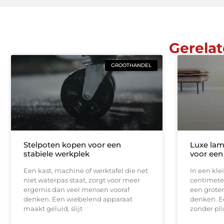
Gerelat
GROOTHANDEL
Stelpoten kopen voor een
Luxe lam
stabiele werkplek
voor een
Een kast, machine of werktafel die net
In een kle
niet waterpas staat, zorgt voor meer
centimeter
ergernis dan veel mensen vooraf
een groter
denken. Een wiebelend apparaat
denken. E
maakt geluid, slijt
zonder pli