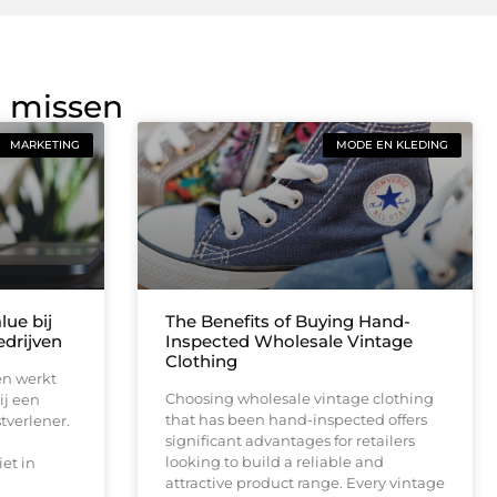
g missen
MARKETING
MODE EN KLEDING
lue bij
The Benefits of Buying Hand-
drijven
Inspected Wholesale Vintage
Clothing
en werkt
Choosing wholesale vintage clothing
ij een
that has been hand-inspected offers
tverlener.
significant advantages for retailers
looking to build a reliable and
et in
attractive product range. Every vintage