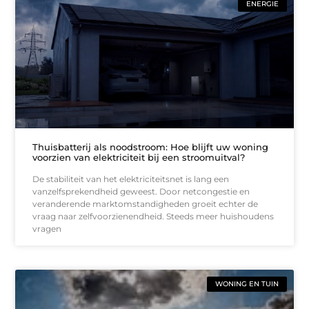
ENERGIE
Thuisbatterij als noodstroom: Hoe blijft uw woning
voorzien van elektriciteit bij een stroomuitval?
De stabiliteit van het elektriciteitsnet is lang een
vanzelfsprekendheid geweest. Door netcongestie en
veranderende marktomstandigheden groeit echter de
vraag naar zelfvoorzienendheid. Steeds meer huishoudens
vragen
WONING EN TUIN