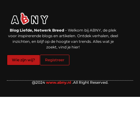
Backlinks kopen in Nederland: werkt het echt en waar moet je op letten?
Extra geld verdienen: kansen die dichterbij liggen dan je denkt
Blog Liefde, Netwerk Breed
– Welkom bij ABNY, de plek
voor inspirerende blogs en artikelen. Ontdek verhalen, deel
inzichten, en blijf op de hoogte van trends. Alles wat je
zoekt, vind je hier!
Wie zijn wij?
Registreer
@2024
www.abny.nl
.All Right Reserved.