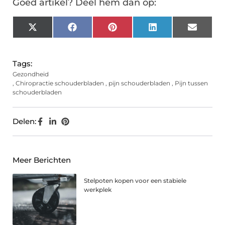
Goed artikel? Deel hem dan op:
X
Facebook
Pinterest
LinkedIn
Email
(Twitter)
Tags:
Gezondheid
,
Chiropractie schouderbladen
,
pijn schouderbladen
,
Pijn tussen
schouderbladen
Delen:
Meer Berichten
Stelpoten kopen voor een stabiele
werkplek