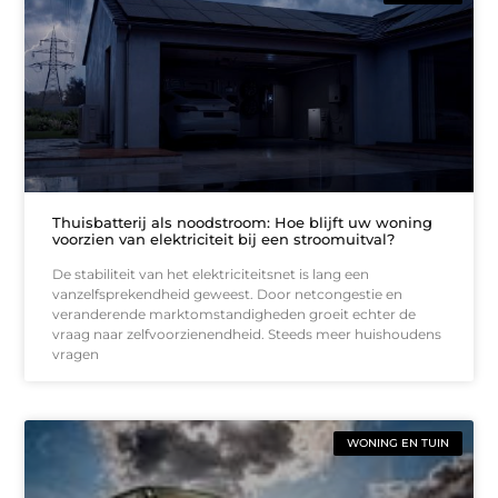
Thuisbatterij als noodstroom: Hoe blijft uw woning
voorzien van elektriciteit bij een stroomuitval?
De stabiliteit van het elektriciteitsnet is lang een
vanzelfsprekendheid geweest. Door netcongestie en
veranderende marktomstandigheden groeit echter de
vraag naar zelfvoorzienendheid. Steeds meer huishoudens
vragen
WONING EN TUIN