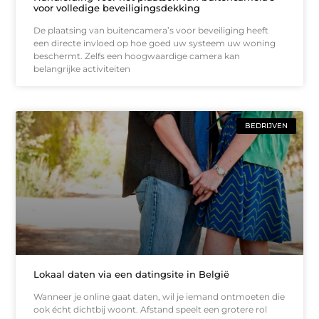
voor volledige beveiligingsdekking
De plaatsing van buitencamera’s voor beveiliging heeft
een directe invloed op hoe goed uw systeem uw woning
beschermt. Zelfs een hoogwaardige camera kan
belangrijke activiteiten
BEDRIJVEN
Lokaal daten via een datingsite in België
Wanneer je online gaat daten, wil je iemand ontmoeten die
ook écht dichtbij woont. Afstand speelt een grotere rol