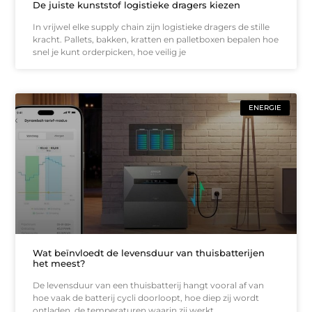
De juiste kunststof logistieke dragers kiezen
In vrijwel elke supply chain zijn logistieke dragers de stille
kracht. Pallets, bakken, kratten en palletboxen bepalen hoe
snel je kunt orderpicken, hoe veilig je
ENERGIE
Wat beïnvloedt de levensduur van thuisbatterijen
het meest?
De levensduur van een thuisbatterij hangt vooral af van
hoe vaak de batterij cycli doorloopt, hoe diep zij wordt
ontladen, de temperaturen waarin zij werkt