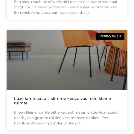
Een kast, machine of werktafel die net niet waterpas staat,
zorgt voor meer ergernis dan veel mensen vooraf denken.
Een wiebelend apparaat maakt geluid, slijt
VERBOUWEN
Luxe laminaat als slimme keuze voor een kleine
ruimte
In een kleine ruimte telt elke centimeter, en de vloer speelt
daarbij een grotere rol dan veel mensen denken. Een
naadloze afwerking zonder plinten of