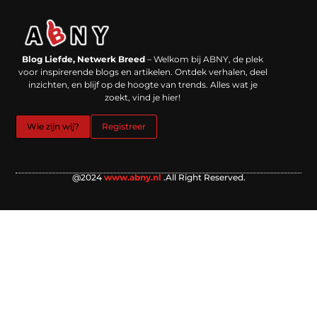
Backlinks kopen in Nederland: werkt het echt en waar moet je op letten?
Extra geld verdienen: kansen die dichterbij liggen dan je denkt
Blog Liefde, Netwerk Breed
– Welkom bij ABNY, de plek
voor inspirerende blogs en artikelen. Ontdek verhalen, deel
inzichten, en blijf op de hoogte van trends. Alles wat je
zoekt, vind je hier!
Wie zijn wij?
Registreer
@2024
www.abny.nl
.All Right Reserved.