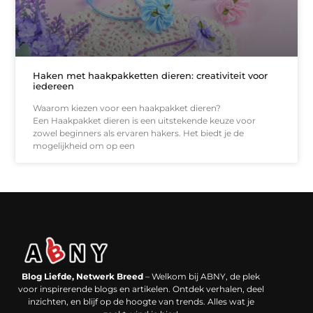
Haken met haakpakketten dieren: creativiteit voor
iedereen
Waarom kiezen voor een haakpakket dieren?
Een Haakpakket dieren is een uitstekende keuze voor
zowel beginners als ervaren hakers. Het biedt je de
mogelijkheid om op een
Backlinks kopen in Nederland: werkt het echt en waar moet je op letten?
Extra geld verdienen: kansen die dichterbij liggen dan je denkt
Blog Liefde, Netwerk Breed
– Welkom bij ABNY, de plek
voor inspirerende blogs en artikelen. Ontdek verhalen, deel
inzichten, en blijf op de hoogte van trends. Alles wat je