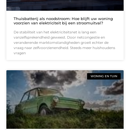
Thuisbatterij als noodstroom: Hoe blijft uw woning
voorzien van elektriciteit bij een stroomuitval?
De stabiliteit van het elektriciteitsnet is lang een
vanzelfsprekendheid geweest. Door netcongestie en
veranderende marktomstandigheden groeit echter de
vraag naar zelfvoorzienendheid. Steeds meer huishoudens
vragen
WONING EN TUIN