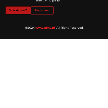
zoekt, vind je hier!
Wie zijn wij?
Registreer
@2024
www.abny.nl
.All Right Reserved.