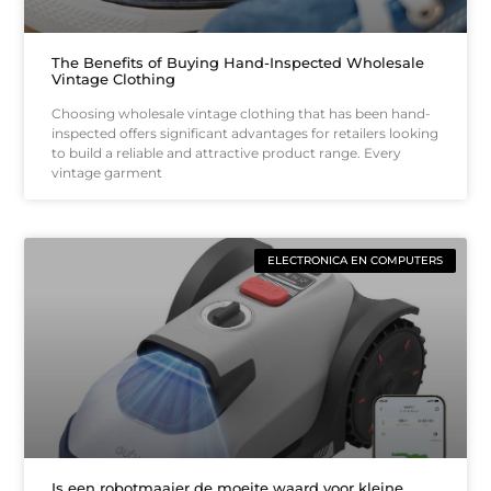
The Benefits of Buying Hand-Inspected Wholesale
Vintage Clothing
Choosing wholesale vintage clothing that has been hand-
inspected offers significant advantages for retailers looking
to build a reliable and attractive product range. Every
vintage garment
ELECTRONICA EN COMPUTERS
Is een robotmaaier de moeite waard voor kleine