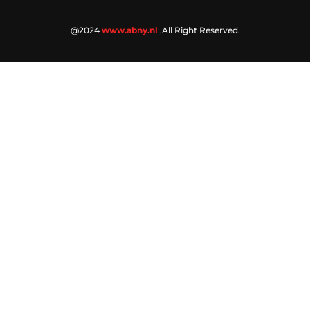
@2024
www.abny.nl
.All Right Reserved.