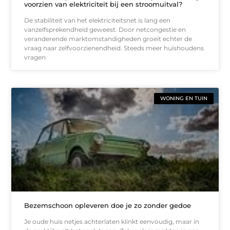
voorzien van elektriciteit bij een stroomuitval?
De stabiliteit van het elektriciteitsnet is lang een
vanzelfsprekendheid geweest. Door netcongestie en
veranderende marktomstandigheden groeit echter de
vraag naar zelfvoorzienendheid. Steeds meer huishoudens
vragen
WONING EN TUIN
Bezemschoon opleveren doe je zo zonder gedoe
Je oude huis netjes achterlaten klinkt eenvoudig, maar in