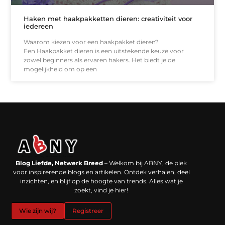
Haken met haakpakketten dieren: creativiteit voor
iedereen
Waarom kiezen voor een haakpakket dieren?
Een Haakpakket dieren is een uitstekende keuze voor
zowel beginners als ervaren hakers. Het biedt je de
mogelijkheid om op een
Backlinks kopen in Nederland: werkt het echt en waar moet je op letten?
Extra geld verdienen: kansen die dichterbij liggen dan je denkt
Blog Liefde, Netwerk Breed
– Welkom bij ABNY, de plek
voor inspirerende blogs en artikelen. Ontdek verhalen, deel
inzichten, en blijf op de hoogte van trends. Alles wat je
zoekt, vind je hier!
Wie zijn wij?
Registreer