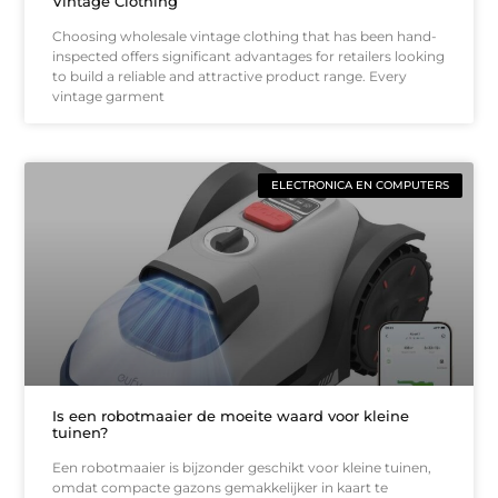
Vintage Clothing
Choosing wholesale vintage clothing that has been hand-
inspected offers significant advantages for retailers looking
to build a reliable and attractive product range. Every
vintage garment
ELECTRONICA EN COMPUTERS
Is een robotmaaier de moeite waard voor kleine
tuinen?
Een robotmaaier is bijzonder geschikt voor kleine tuinen,
omdat compacte gazons gemakkelijker in kaart te