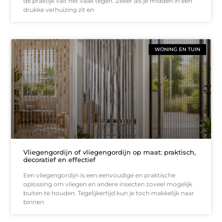
de praktijk valt het vaak tegen. Zeker als je midden in een
drukke verhuizing zit en
WONING EN TUIN
Vliegengordijn of vliegengordijn op maat: praktisch,
decoratief en effectief
Een vliegengordijn is een eenvoudige en praktische
oplossing om vliegen en andere insecten zoveel mogelijk
buiten te houden. Tegelijkertijd kun je toch makkelijk naar
binnen