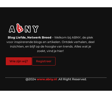
Backlinks kopen in Nederland: werkt het echt en waar moet je op letten?
Extra geld verdienen: kansen die dichterbij liggen dan je denkt
Blog Liefde, Netwerk Breed
– Welkom bij ABNY, de plek
voor inspirerende blogs en artikelen. Ontdek verhalen, deel
inzichten, en blijf op de hoogte van trends. Alles wat je
zoekt, vind je hier!
Wie zijn wij?
Registreer
@2024
www.abny.nl
.All Right Reserved.