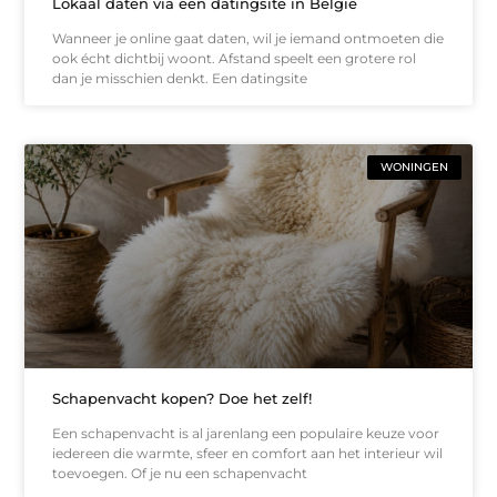
Lokaal daten via een datingsite in België
Wanneer je online gaat daten, wil je iemand ontmoeten die
ook écht dichtbij woont. Afstand speelt een grotere rol
dan je misschien denkt. Een datingsite
WONINGEN
Schapenvacht kopen? Doe het zelf!
Een schapenvacht is al jarenlang een populaire keuze voor
iedereen die warmte, sfeer en comfort aan het interieur wil
toevoegen. Of je nu een schapenvacht