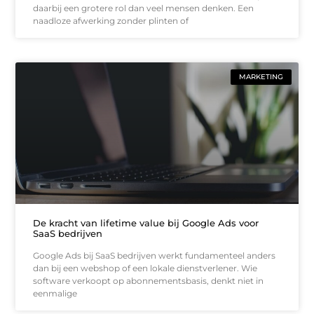
daarbij een grotere rol dan veel mensen denken. Een
naadloze afwerking zonder plinten of
MARKETING
De kracht van lifetime value bij Google Ads voor
SaaS bedrijven
Google Ads bij SaaS bedrijven werkt fundamenteel anders
dan bij een webshop of een lokale dienstverlener. Wie
software verkoopt op abonnementsbasis, denkt niet in
eenmalige