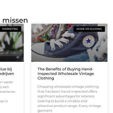
g missen
MARKETING
MODE EN KLEDING
lue bij
The Benefits of Buying Hand-
drijven
Inspected Wholesale Vintage
Clothing
en werkt
Choosing wholesale vintage clothing
ij een
that has been hand-inspected offers
tverlener.
significant advantages for retailers
looking to build a reliable and
et in
attractive product range. Every vintage
garment