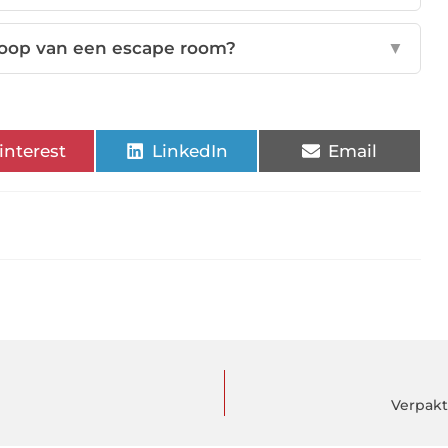
loop van een escape room?
▼
interest
LinkedIn
Email
Verpakt