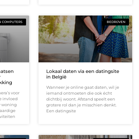
N COMPUTERS
BEDRIJVEN
aatsen
Lokaal daten via een datingsite
r
in België
ekking
Wanneer je online gaat daten, wil je
era’s voor
iemand ontmoeten die ook écht
e invloed
dichtbij woont. Afstand speelt een
w woning
grotere rol dan je misschien denkt.
waardige
Een datingsite
viteiten