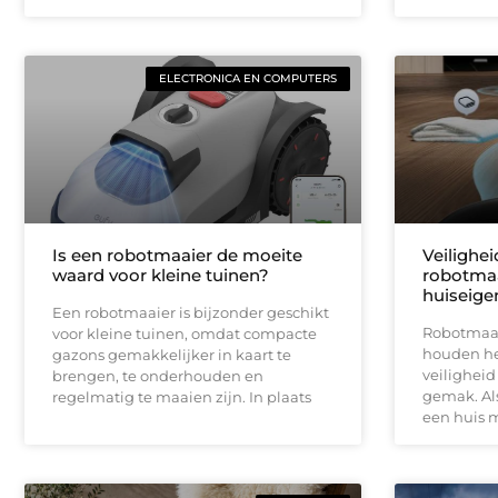
ELECTRONICA EN COMPUTERS
Is een robotmaaier de moeite
Veilighe
waard voor kleine tuinen?
robotmaa
huiseige
Een robotmaaier is bijzonder geschikt
Robotmaai
voor kleine tuinen, omdat compacte
houden het
gazons gemakkelijker in kaart te
veiligheid
brengen, te onderhouden en
gemak. Als
regelmatig te maaien zijn. In plaats
een huis 