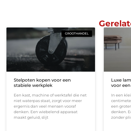
Gerelat
GROOTHANDEL
Stelpoten kopen voor een
Luxe lam
stabiele werkplek
voor een
Een kast, machine of werktafel die net
In een kle
niet waterpas staat, zorgt voor meer
centimeter
ergernis dan veel mensen vooraf
een groter
denken. Een wiebelend apparaat
denken. E
maakt geluid, slijt
zonder pli