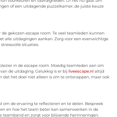
 hun voorkeuren en vaardigheden. Of het nu gaat om
gen of een uitdagende puzzelkamer, de juiste keuze
 de gekozen escape room. Te veel teamleden kunnen
niet alle uitdagingen aankan. Zorg voor een evenwichtige
ressvolle situaties.
t plezier in de escape room. Moedig teamleden aan om
van de uitdaging. Gelukkig is er bij
liveescape.nl
altijd
en dat het doel niet alleen is om te ontsnappen, maar ook
l om de ervaring te reflecteren en te delen. Bespreek
en en hoe het team beter kan samenwerken in de
e teamband en zorgt voor blijvende herinneringen.