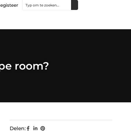
egisteer
ape room?
Delen: