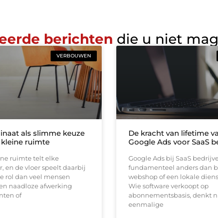
eerde berichten
die u niet ma
VERBOUWEN
inaat als slimme keuze
De kracht van lifetime va
 kleine ruimte
Google Ads voor SaaS be
ine ruimte telt elke
Google Ads bij SaaS bedrijv
, en de vloer speelt daarbij
fundamenteel anders dan b
e rol dan veel mensen
webshop of een lokale diens
en naadloze afwerking
Wie software verkoopt op
nten of
abonnementsbasis, denkt ni
eenmalige