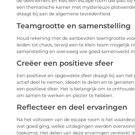
de deelnemers en kies een escape room die past bij
een thematische kamer met mysterieuze plotwendin
draagt bij aan de algemene tevredenheid.
Teamgrootte en samenstelling
Houd rekening met de aanbevolen teamgrootte voor
leiden tot chaos, terwijl een te klein team mogelijk 
samenstelling en overweeg wie goed samenwerkt in st
Creëer een positieve sfeer
Een positieve en opgewekte sfeer draagt bij aan he
actief deel te nemen, ideeën te delen en te genieten 
een positieve sfeer. Het is belangrijk om te onthoud
om samen te werken en plezier te hebben.
Reflecteer en deel ervaringen
Na het voltooien van de escape room is het waardevo
wat goed ging, welke uitdagingen werden overwonn
toekomst. Het delen van deze ervaringen versterkt d