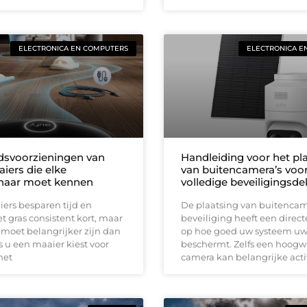
ELECTRONICA EN COMPUTERS
ELECTRONICA E
idsvoorzieningen van
Handleiding voor het pl
iers die elke
van buitencamera’s voo
naar moet kennen
volledige beveiligingsd
ers besparen tijd en
De plaatsing van buitencam
 gras consistent kort, maar
beveiliging heeft een direct
 moet belangrijker zijn dan
op hoe goed uw systeem u
 u een maaier kiest voor
beschermt. Zelfs een hoog
met
camera kan belangrijke acti