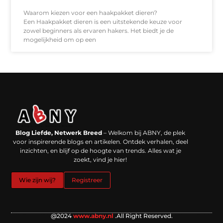
Waarom kiezen voor een haakpakket dieren?
Een Haakpakket dieren is een uitstekende keuze voor
zowel beginners als ervaren hakers. Het biedt je de
mogelijkheid om op een
Backlinks kopen in Nederland: werkt het echt en waar moet je op letten?
Extra geld verdienen: kansen die dichterbij liggen dan je denkt
Blog Liefde, Netwerk Breed
– Welkom bij ABNY, de plek
voor inspirerende blogs en artikelen. Ontdek verhalen, deel
inzichten, en blijf op de hoogte van trends. Alles wat je
zoekt, vind je hier!
Wie zijn wij?
Registreer
@2024
www.abny.nl
.All Right Reserved.