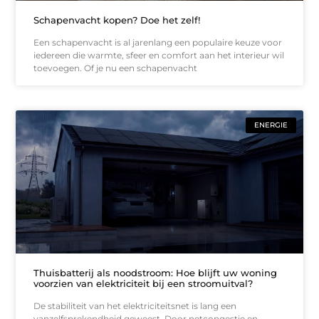
Schapenvacht kopen? Doe het zelf!
Een schapenvacht is al jarenlang een populaire keuze voor
iedereen die warmte, sfeer en comfort aan het interieur wil
toevoegen. Of je nu een schapenvacht
ENERGIE
Thuisbatterij als noodstroom: Hoe blijft uw woning
voorzien van elektriciteit bij een stroomuitval?
De stabiliteit van het elektriciteitsnet is lang een
vanzelfsprekendheid geweest. Door netcongestie en