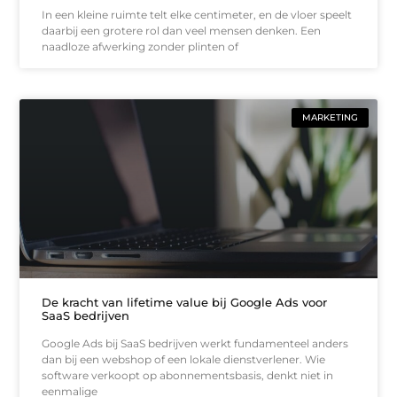
In een kleine ruimte telt elke centimeter, en de vloer speelt
daarbij een grotere rol dan veel mensen denken. Een
naadloze afwerking zonder plinten of
MARKETING
De kracht van lifetime value bij Google Ads voor
SaaS bedrijven
Google Ads bij SaaS bedrijven werkt fundamenteel anders
dan bij een webshop of een lokale dienstverlener. Wie
software verkoopt op abonnementsbasis, denkt niet in
eenmalige