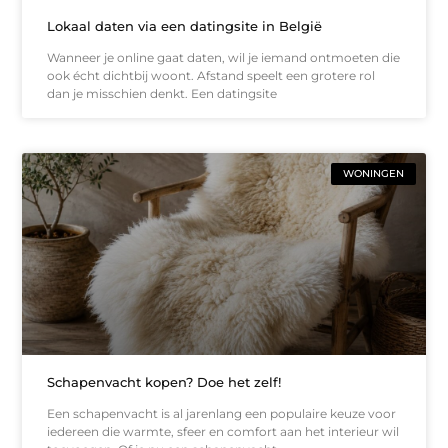
Lokaal daten via een datingsite in België
Wanneer je online gaat daten, wil je iemand ontmoeten die
ook écht dichtbij woont. Afstand speelt een grotere rol
dan je misschien denkt. Een datingsite
WONINGEN
Schapenvacht kopen? Doe het zelf!
Een schapenvacht is al jarenlang een populaire keuze voor
iedereen die warmte, sfeer en comfort aan het interieur wil