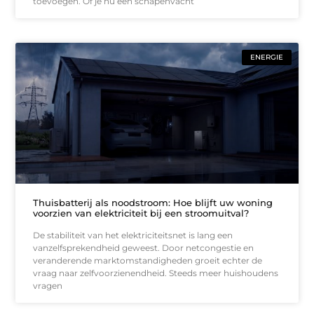
toevoegen. Of je nu een schapenvacht
ENERGIE
Thuisbatterij als noodstroom: Hoe blijft uw woning
voorzien van elektriciteit bij een stroomuitval?
De stabiliteit van het elektriciteitsnet is lang een
vanzelfsprekendheid geweest. Door netcongestie en
veranderende marktomstandigheden groeit echter de
vraag naar zelfvoorzienendheid. Steeds meer huishoudens
vragen