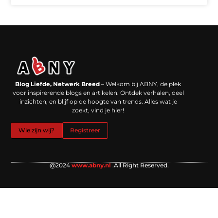
Backlinks kopen in Nederland: werkt het echt en waar moet je op letten?
Extra geld verdienen: kansen die dichterbij liggen dan je denkt
Blog Liefde, Netwerk Breed
– Welkom bij ABNY, de plek
voor inspirerende blogs en artikelen. Ontdek verhalen, deel
inzichten, en blijf op de hoogte van trends. Alles wat je
zoekt, vind je hier!
Wie zijn wij?
Registreer
@2024
www.abny.nl
.All Right Reserved.