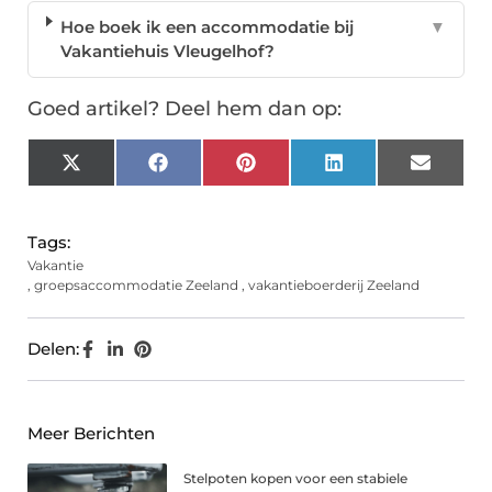
Hoe boek ik een accommodatie bij
▼
Vakantiehuis Vleugelhof?
Goed artikel? Deel hem dan op:
X
Facebook
Pinterest
LinkedIn
Email
(Twitter)
Tags:
Vakantie
,
groepsaccommodatie Zeeland
,
vakantieboerderij Zeeland
Delen:
Meer Berichten
Stelpoten kopen voor een stabiele