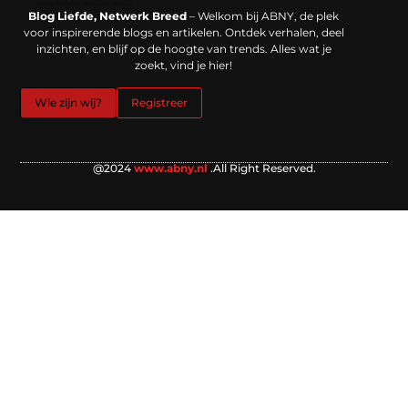
Backlinks kopen in Nederland: werkt het echt en waar moet je op letten?
Extra geld verdienen: kansen die dichterbij liggen dan je denkt
Blog Liefde, Netwerk Breed
– Welkom bij ABNY, de plek
voor inspirerende blogs en artikelen. Ontdek verhalen, deel
inzichten, en blijf op de hoogte van trends. Alles wat je
zoekt, vind je hier!
Wie zijn wij?
Registreer
@2024
www.abny.nl
.All Right Reserved.