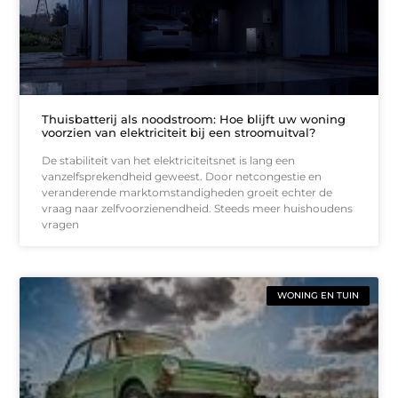
Thuisbatterij als noodstroom: Hoe blijft uw woning
voorzien van elektriciteit bij een stroomuitval?
De stabiliteit van het elektriciteitsnet is lang een
vanzelfsprekendheid geweest. Door netcongestie en
veranderende marktomstandigheden groeit echter de
vraag naar zelfvoorzienendheid. Steeds meer huishoudens
vragen
WONING EN TUIN