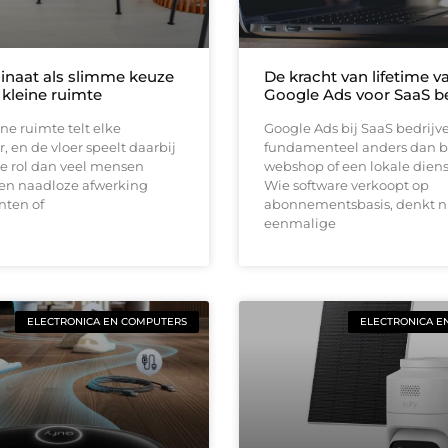
inaat als slimme keuze
De kracht van lifetime va
 kleine ruimte
Google Ads voor SaaS be
ine ruimte telt elke
Google Ads bij SaaS bedrijv
, en de vloer speelt daarbij
fundamenteel anders dan b
e rol dan veel mensen
webshop of een lokale diens
en naadloze afwerking
Wie software verkoopt op
nten of
abonnementsbasis, denkt ni
eenmalige
ELECTRONICA EN COMPUTERS
ELECTRONICA E