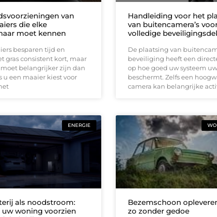
idsvoorzieningen van
Handleiding voor het pl
iers die elke
van buitencamera’s voo
naar moet kennen
volledige beveiligingsd
ers besparen tijd en
De plaatsing van buitencam
 gras consistent kort, maar
beveiliging heeft een direct
 moet belangrijker zijn dan
op hoe goed uw systeem u
 u een maaier kiest voor
beschermt. Zelfs een hoog
met
camera kan belangrijke acti
ENERGIE
WON
terij als noodstroom:
Bezemschoon opleveren
ft uw woning voorzien
zo zonder gedoe