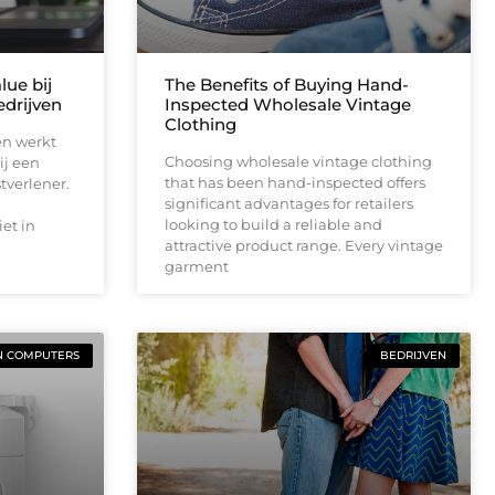
lue bij
The Benefits of Buying Hand-
drijven
Inspected Wholesale Vintage
Clothing
en werkt
Choosing wholesale vintage clothing
ij een
that has been hand-inspected offers
tverlener.
significant advantages for retailers
looking to build a reliable and
et in
attractive product range. Every vintage
garment
N COMPUTERS
BEDRIJVEN