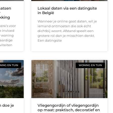
aatsen
Lokaal daten via een datingsite
r
in België
ekking
Wanneer je online gaat daten, wil je
era’s voor
iemand ontmoeten die ook écht
e invloed
dichtbij woont. Afstand speelt een
w woning
grotere rol dan je misschien denkt.
waardige
Een datingsite
viteiten
ING EN TUIN
WONING EN TUIN
 doe je
Vliegengordijn of vliegengordijn
op maat: praktisch, decoratief en