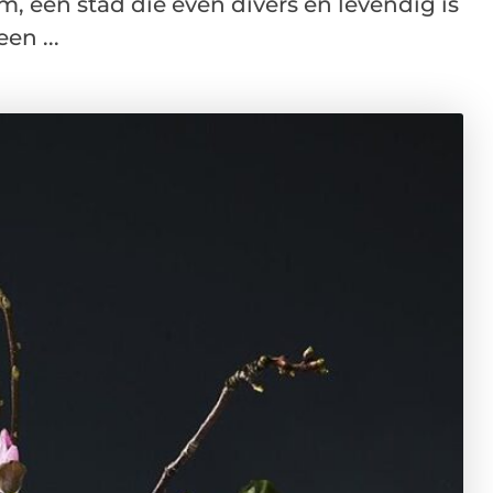
, een stad die even divers en levendig is
en ...