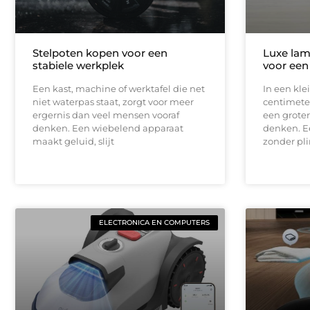
Stelpoten kopen voor een
Luxe lam
stabiele werkplek
voor een
Een kast, machine of werktafel die net
In een kle
niet waterpas staat, zorgt voor meer
centimeter
ergernis dan veel mensen vooraf
een groter
denken. Een wiebelend apparaat
denken. E
maakt geluid, slijt
zonder pli
ELECTRONICA EN COMPUTERS