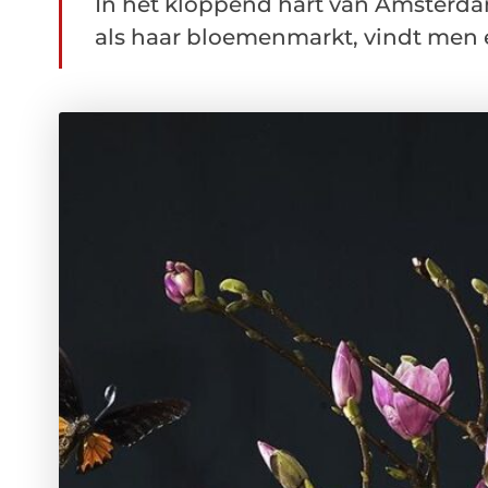
In het kloppend hart van Amsterdam
als haar bloemenmarkt, vindt men e