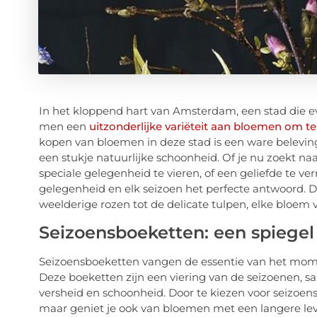
In het kloppend hart van Amsterdam, een stad die ev
men een
uitzonderlijke variëteit aan bloemen om t
kopen van bloemen in deze stad is een ware beleving
een stukje natuurlijke schoonheid. Of je nu zoekt n
speciale gelegenheid te vieren, of een geliefde te 
gelegenheid en elk seizoen het perfecte antwoord. 
weelderige rozen tot de delicate tulpen, elke bloem ve
Seizoensboeketten: een spiegel
Seizoensboeketten vangen de essentie van het moment
Deze boeketten zijn een viering van de seizoenen, 
versheid en schoonheid. Door te kiezen voor seizoens
maar geniet je ook van bloemen met een langere lev