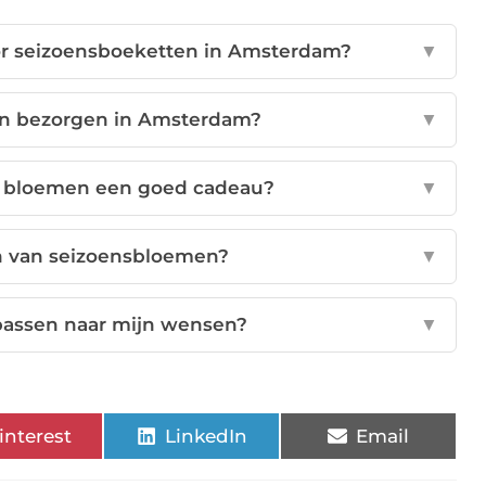
or seizoensboeketten in Amsterdam?
▼
en bezorgen in Amsterdam?
▼
 bloemen een goed cadeau?
▼
en van seizoensbloemen?
▼
passen naar mijn wensen?
▼
interest
LinkedIn
Email