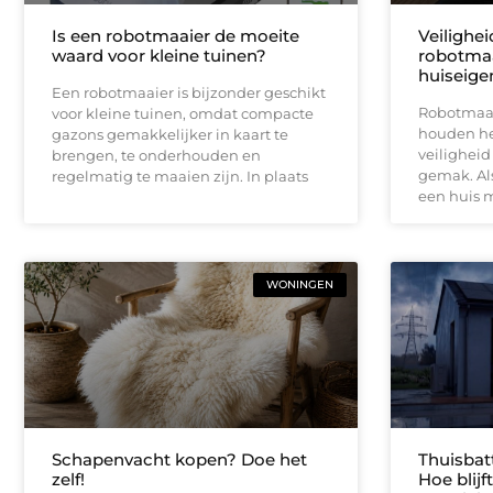
Is een robotmaaier de moeite
Veilighe
waard voor kleine tuinen?
robotmaa
huiseige
Een robotmaaier is bijzonder geschikt
Robotmaai
voor kleine tuinen, omdat compacte
houden het
gazons gemakkelijker in kaart te
veiligheid
brengen, te onderhouden en
gemak. Als
regelmatig te maaien zijn. In plaats
een huis 
WONINGEN
Schapenvacht kopen? Doe het
Thuisbat
zelf!
Hoe blij