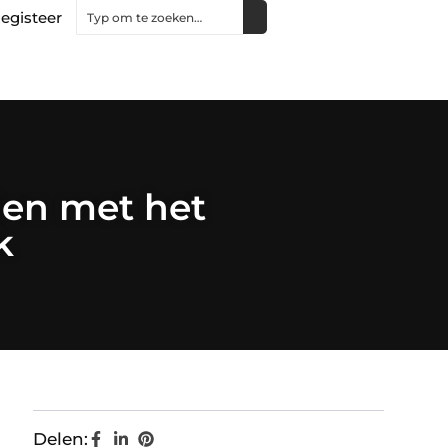
egisteer
den met het
k
Delen: