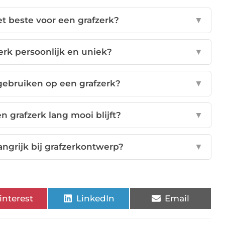
et beste voor een grafzerk?
▼
erk persoonlijk en uniek?
▼
gebruiken op een grafzerk?
▼
n grafzerk lang mooi blijft?
▼
angrijk bij grafzerkontwerp?
▼
interest
LinkedIn
Email