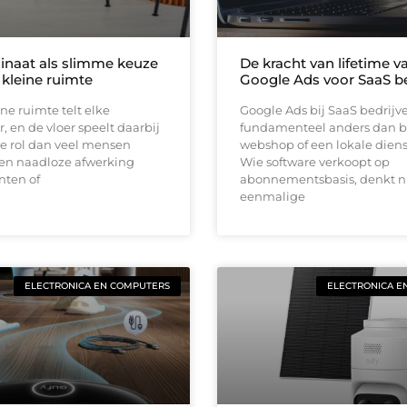
inaat als slimme keuze
De kracht van lifetime va
 kleine ruimte
Google Ads voor SaaS be
ine ruimte telt elke
Google Ads bij SaaS bedrijv
, en de vloer speelt daarbij
fundamenteel anders dan b
e rol dan veel mensen
webshop of een lokale diens
en naadloze afwerking
Wie software verkoopt op
nten of
abonnementsbasis, denkt ni
eenmalige
ELECTRONICA EN COMPUTERS
ELECTRONICA E