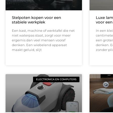
Stelpoten kopen voor een
Luxe lam
stabiele werkplek
voor een
Een kast, machine of werktafel die net
In een kle
niet waterpas staat, zorgt voor meer
centimeter
ergernis dan veel mensen vooraf
een groter
denken. Een wiebelend apparaat
denken. E
maakt geluid, slijt
zonder pli
ELECTRONICA EN COMPUTERS