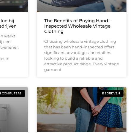
lue bij
The Benefits of Buying Hand-
drijven
Inspected Wholesale Vintage
Clothing
en werkt
Choosing wholesale vintage clothing
ij een
that has been hand-inspected offers
tverlener.
significant advantages for retailers
looking to build a reliable and
et in
attractive product range. Every vintage
garment
N COMPUTERS
BEDRIJVEN