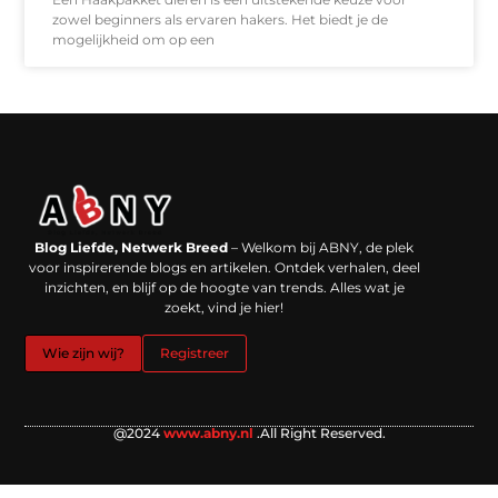
zowel beginners als ervaren hakers. Het biedt je de
mogelijkheid om op een
Backlinks kopen in Nederland: werkt het echt en waar moet je op letten?
Extra geld verdienen: kansen die dichterbij liggen dan je denkt
Blog Liefde, Netwerk Breed
– Welkom bij ABNY, de plek
voor inspirerende blogs en artikelen. Ontdek verhalen, deel
inzichten, en blijf op de hoogte van trends. Alles wat je
zoekt, vind je hier!
Wie zijn wij?
Registreer
@2024
www.abny.nl
.All Right Reserved.