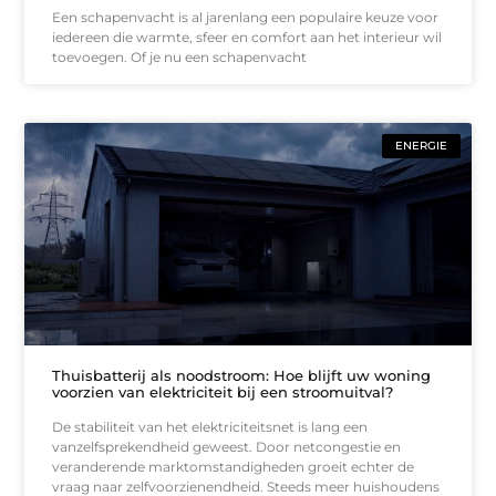
Een schapenvacht is al jarenlang een populaire keuze voor
iedereen die warmte, sfeer en comfort aan het interieur wil
toevoegen. Of je nu een schapenvacht
ENERGIE
Thuisbatterij als noodstroom: Hoe blijft uw woning
voorzien van elektriciteit bij een stroomuitval?
De stabiliteit van het elektriciteitsnet is lang een
vanzelfsprekendheid geweest. Door netcongestie en
veranderende marktomstandigheden groeit echter de
vraag naar zelfvoorzienendheid. Steeds meer huishoudens