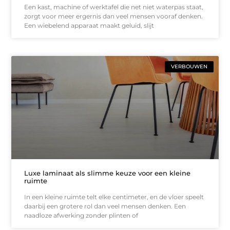
Een kast, machine of werktafel die net niet waterpas staat,
zorgt voor meer ergernis dan veel mensen vooraf denken.
Een wiebelend apparaat maakt geluid, slijt
VERBOUWEN
Luxe laminaat als slimme keuze voor een kleine
ruimte
In een kleine ruimte telt elke centimeter, en de vloer speelt
daarbij een grotere rol dan veel mensen denken. Een
naadloze afwerking zonder plinten of