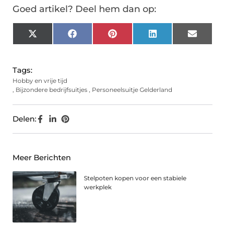
Goed artikel? Deel hem dan op:
X
Facebook
Pinterest
LinkedIn
Email
(Twitter)
Tags:
Hobby en vrije tijd
,
Bijzondere bedrijfsuitjes
,
Personeelsuitje Gelderland
Delen:
Meer Berichten
Stelpoten kopen voor een stabiele
werkplek