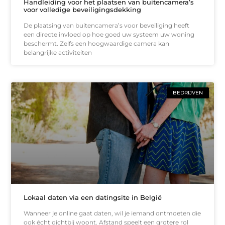
Handleiding voor het plaatsen van buitencamera’s
voor volledige beveiligingsdekking
De plaatsing van buitencamera’s voor beveiliging heeft
een directe invloed op hoe goed uw systeem uw woning
beschermt. Zelfs een hoogwaardige camera kan
belangrijke activiteiten
BEDRIJVEN
Lokaal daten via een datingsite in België
Wanneer je online gaat daten, wil je iemand ontmoeten die
ook écht dichtbij woont. Afstand speelt een grotere rol