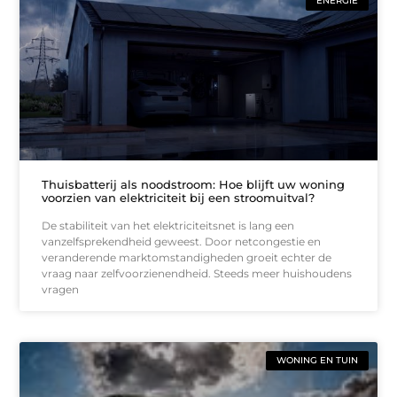
ENERGIE
Thuisbatterij als noodstroom: Hoe blijft uw woning
voorzien van elektriciteit bij een stroomuitval?
De stabiliteit van het elektriciteitsnet is lang een
vanzelfsprekendheid geweest. Door netcongestie en
veranderende marktomstandigheden groeit echter de
vraag naar zelfvoorzienendheid. Steeds meer huishoudens
vragen
WONING EN TUIN