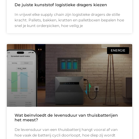
De juiste kunststof logistieke dragers kiezen
In vrijwel elke supply chain zijn logistieke dragers de stille
kracht. Pallets, bakken, kratten en palletboxen bepalen hoe
snel je kunt orderpicken, hoe veilig je
ENERGIE
Wat beïnvloedt de levensduur van thuisbatterijen
het meest?
De levensduur van een thuisbatterij hangt vooral af van
hoe vaak de batterij cycli doorloopt, hoe diep zij wordt