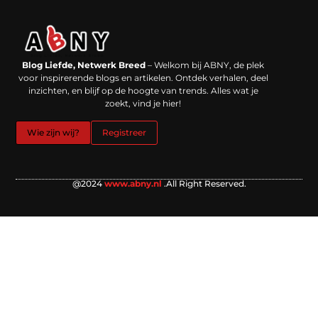
Backlinks kopen in Nederland: werkt het echt en waar moet je op letten?
Extra geld verdienen: kansen die dichterbij liggen dan je denkt
Blog Liefde, Netwerk Breed
– Welkom bij ABNY, de plek
voor inspirerende blogs en artikelen. Ontdek verhalen, deel
inzichten, en blijf op de hoogte van trends. Alles wat je
zoekt, vind je hier!
Wie zijn wij?
Registreer
@2024
www.abny.nl
.All Right Reserved.