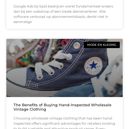
Google Ads bij SaaS bedrijven werkt fundamenteel anders
dan bij een webshop of een lokale dienstverlener. Wie
software verkoopt op abonnementsbasis, denkt niet in
eenmalige
MODE EN KLEDING
The Benefits of Buying Hand-Inspected Wholesale
Vintage Clothing
Choosing wholesale vintage clothing that has been hand-
inspected offers significant advantages for retailers looking
to build a reliable and attractive product range. Every