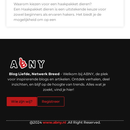
Waarom kiezen voor een haakpakket dieren?
Een Haakpakket dieren is een uitstekende keuze voor
zowel beginners als ervaren hakers. Het biedt je de
mogelijkheid om op een
Backlinks kopen in Nederland: werkt het echt en waar moet je op letten?
Extra geld verdienen: kansen die dichterbij liggen dan je denkt
Blog Liefde, Netwerk Breed
– Welkom bij ABNY, de plek
voor inspirerende blogs en artikelen. Ontdek verhalen, deel
inzichten, en blijf op de hoogte van trends. Alles wat je
zoekt, vind je hier!
Wie zijn wij?
Registreer
@2024
www.abny.nl
.All Right Reserved.