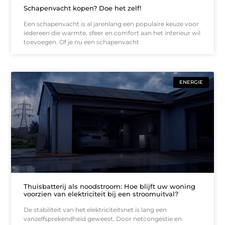
Schapenvacht kopen? Doe het zelf!
Een schapenvacht is al jarenlang een populaire keuze voor
iedereen die warmte, sfeer en comfort aan het interieur wil
toevoegen. Of je nu een schapenvacht
ENERGIE
Thuisbatterij als noodstroom: Hoe blijft uw woning
voorzien van elektriciteit bij een stroomuitval?
De stabiliteit van het elektriciteitsnet is lang een
vanzelfsprekendheid geweest. Door netcongestie en