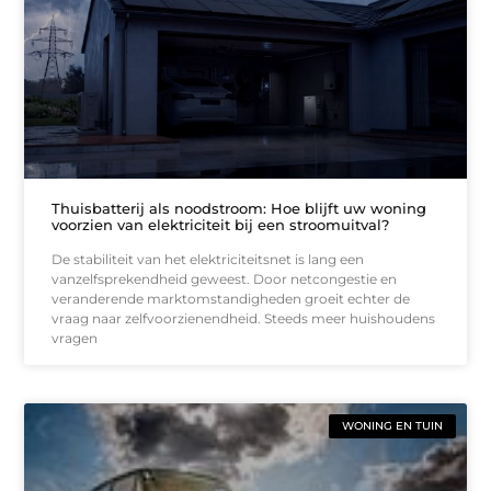
Thuisbatterij als noodstroom: Hoe blijft uw woning
voorzien van elektriciteit bij een stroomuitval?
De stabiliteit van het elektriciteitsnet is lang een
vanzelfsprekendheid geweest. Door netcongestie en
veranderende marktomstandigheden groeit echter de
vraag naar zelfvoorzienendheid. Steeds meer huishoudens
vragen
WONING EN TUIN