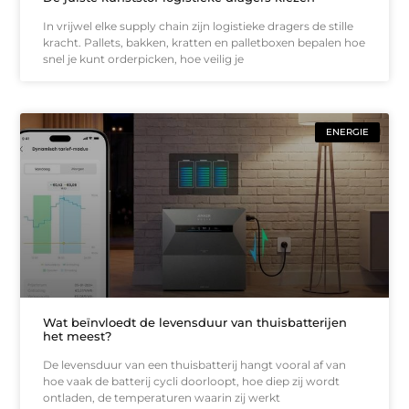
In vrijwel elke supply chain zijn logistieke dragers de stille
kracht. Pallets, bakken, kratten en palletboxen bepalen hoe
snel je kunt orderpicken, hoe veilig je
ENERGIE
Wat beïnvloedt de levensduur van thuisbatterijen
het meest?
De levensduur van een thuisbatterij hangt vooral af van
hoe vaak de batterij cycli doorloopt, hoe diep zij wordt
ontladen, de temperaturen waarin zij werkt