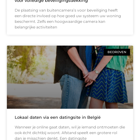
voor volledige beveiligingsdekking
De plaatsing van buitencamera’s voor beveiliging heeft
een directe invloed op hoe goed uw systeem uw woning
beschermt. Zelfs een hoogwaardige camera kan
belangrijke activiteiten
BEDRIJVEN
Lokaal daten via een datingsite in België
Wanneer je online gaat daten, wil je iemand ontmoeten die
ook écht dichtbij woont. Afstand speelt een grotere rol
dan je misschien denkt. Een datingsite