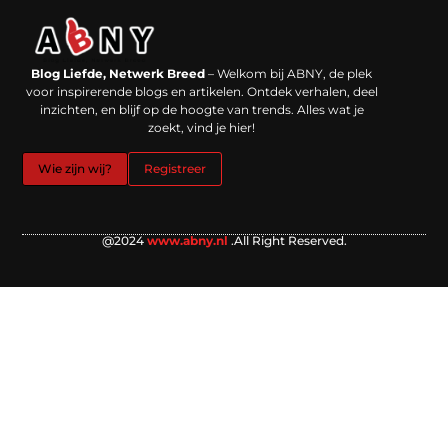
Backlinks kopen in Nederland: werkt het echt en waar moet je op letten?
Extra geld verdienen: kansen die dichterbij liggen dan je denkt
Blog Liefde, Netwerk Breed
– Welkom bij ABNY, de plek
voor inspirerende blogs en artikelen. Ontdek verhalen, deel
inzichten, en blijf op de hoogte van trends. Alles wat je
zoekt, vind je hier!
Wie zijn wij?
Registreer
@2024
www.abny.nl
.All Right Reserved.