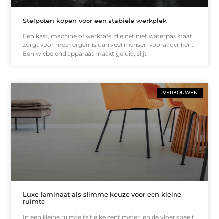
Stelpoten kopen voor een stabiele werkplek
Een kast, machine of werktafel die net niet waterpas staat,
zorgt voor meer ergernis dan veel mensen vooraf denken.
Een wiebelend apparaat maakt geluid, slijt
VERBOUWEN
Luxe laminaat als slimme keuze voor een kleine
ruimte
In een kleine ruimte telt elke centimeter, en de vloer speelt