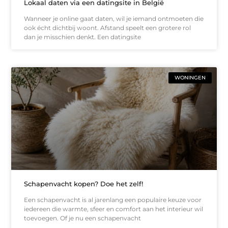
Lokaal daten via een datingsite in België
Wanneer je online gaat daten, wil je iemand ontmoeten die
ook écht dichtbij woont. Afstand speelt een grotere rol
dan je misschien denkt. Een datingsite
WONINGEN
Schapenvacht kopen? Doe het zelf!
Een schapenvacht is al jarenlang een populaire keuze voor
iedereen die warmte, sfeer en comfort aan het interieur wil
toevoegen. Of je nu een schapenvacht