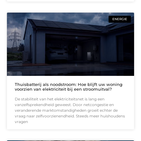
ENERGIE
Thuisbatterij als noodstroom: Hoe blijft uw woning
voorzien van elektriciteit bij een stroomuitval?
De stabiliteit van het elektriciteitsnet is lang een
vanzelfsprekendheid geweest. Door netcongestie en
veranderende marktomstandigheden groeit echter de
vraag naar zelfvoorzienendheid. Steeds meer huishoudens
vragen