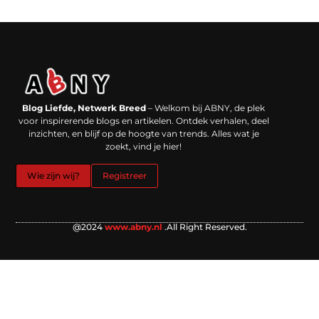
Backlinks kopen in Nederland: werkt het echt en waar moet je op letten?
Extra geld verdienen: kansen die dichterbij liggen dan je denkt
Blog Liefde, Netwerk Breed
– Welkom bij ABNY, de plek
voor inspirerende blogs en artikelen. Ontdek verhalen, deel
inzichten, en blijf op de hoogte van trends. Alles wat je
zoekt, vind je hier!
Wie zijn wij?
Registreer
@2024
www.abny.nl
.All Right Reserved.