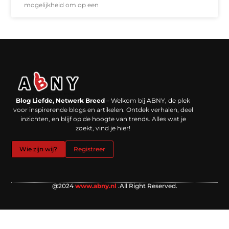
mogelijkheid om op een
Backlinks kopen in Nederland: werkt het echt en waar moet je op letten?
Extra geld verdienen: kansen die dichterbij liggen dan je denkt
Blog Liefde, Netwerk Breed
– Welkom bij ABNY, de plek
voor inspirerende blogs en artikelen. Ontdek verhalen, deel
inzichten, en blijf op de hoogte van trends. Alles wat je
zoekt, vind je hier!
Wie zijn wij?
Registreer
@2024
www.abny.nl
.All Right Reserved.