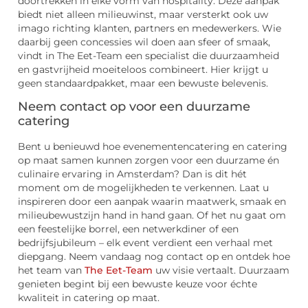
doortrekken in elke vorm van hospitality. Deze aanpak
biedt niet alleen milieuwinst, maar versterkt ook uw
imago richting klanten, partners en medewerkers. Wie
daarbij geen concessies wil doen aan sfeer of smaak,
vindt in The Eet-Team een specialist die duurzaamheid
en gastvrijheid moeiteloos combineert. Hier krijgt u
geen standaardpakket, maar een bewuste belevenis.
Neem contact op voor een duurzame
catering
Bent u benieuwd hoe evenementencatering en catering
op maat samen kunnen zorgen voor een duurzame én
culinaire ervaring in Amsterdam? Dan is dit hét
moment om de mogelijkheden te verkennen. Laat u
inspireren door een aanpak waarin maatwerk, smaak en
milieubewustzijn hand in hand gaan. Of het nu gaat om
een feestelijke borrel, een netwerkdiner of een
bedrijfsjubileum – elk event verdient een verhaal met
diepgang. Neem vandaag nog contact op en ontdek hoe
het team van
The Eet-Team
uw visie vertaalt. Duurzaam
genieten begint bij een bewuste keuze voor échte
kwaliteit in catering op maat.