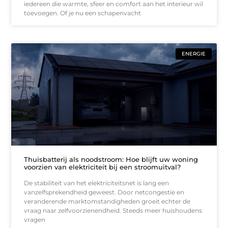
iedereen die warmte, sfeer en comfort aan het interieur wil
toevoegen. Of je nu een schapenvacht
ENERGIE
Thuisbatterij als noodstroom: Hoe blijft uw woning
voorzien van elektriciteit bij een stroomuitval?
De stabiliteit van het elektriciteitsnet is lang een
vanzelfsprekendheid geweest. Door netcongestie en
veranderende marktomstandigheden groeit echter de
vraag naar zelfvoorzienendheid. Steeds meer huishoudens
vragen