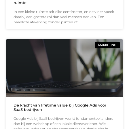
ruimte
In een kleine ruimte telt elke centimeter, en de vloer speelt
daarbij een grotere rol dan veel mensen denken. Een
naadloze afwerking zonder plinten of
MARKETING
De kracht van lifetime value bij Google Ads voor
SaaS bedrijven
Google Ads bij SaaS bedrijven werkt fundamenteel anders
dan bij een webshop of een lokale dienstverlener. Wie
software verkoopt op abonnementsbasis, denkt niet in