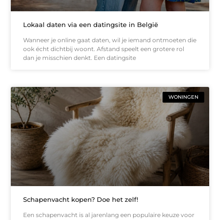
Lokaal daten via een datingsite in België
Wanneer je online gaat daten, wil je iemand ontmoeten die
ook écht dichtbij woont. Afstand speelt een grotere rol
dan je misschien denkt. Een datingsite
WONINGEN
Schapenvacht kopen? Doe het zelf!
Een schapenvacht is al jarenlang een populaire keuze voor