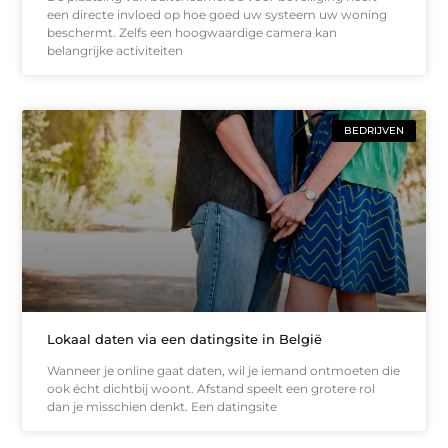
een directe invloed op hoe goed uw systeem uw woning
beschermt. Zelfs een hoogwaardige camera kan
belangrijke activiteiten
BEDRIJVEN
Lokaal daten via een datingsite in België
Wanneer je online gaat daten, wil je iemand ontmoeten die
ook écht dichtbij woont. Afstand speelt een grotere rol
dan je misschien denkt. Een datingsite