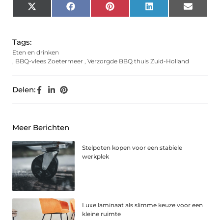
X
Facebook
Pinterest
LinkedIn
Email
(Twitter)
Tags:
Eten en drinken
,
BBQ-vlees Zoetermeer
,
Verzorgde BBQ thuis Zuid-Holland
Delen:
Meer Berichten
Stelpoten kopen voor een stabiele
werkplek
Luxe laminaat als slimme keuze voor een
kleine ruimte