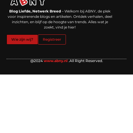
Backlinks kopen in Nederland: werkt het echt en waar moet je op letten?
Extra geld verdienen: kansen die dichterbij liggen dan je denkt
Blog Liefde, Netwerk Breed
– Welkom bij ABNY, de plek
voor inspirerende blogs en artikelen. Ontdek verhalen, deel
inzichten, en blijf op de hoogte van trends. Alles wat je
zoekt, vind je hier!
Wie zijn wij?
Registreer
@2024
www.abny.nl
.All Right Reserved.