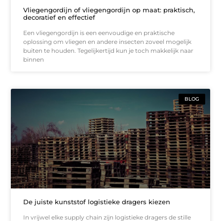
Vliegengordijn of vliegengordijn op maat: praktisch,
decoratief en effectief
Een vliegengordijn is een eenvoudige en praktische
oplossing om vliegen en andere insecten zoveel mogelijk
buiten te houden. Tegelijkertijd kun je toch makkelijk naar
binnen
BLOG
De juiste kunststof logistieke dragers kiezen
In vrijwel elke supply chain zijn logistieke dragers de stille