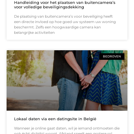
Handleiding voor het plaatsen van buitencamera’s
voor volledige beveiligingsdekking
De plaatsing van buitencamera’s voor beveiliging heeft
een directe invloed op hoe goed uw systeem uw woning
beschermt. Zelfs een hoogwaardige camera kan
belangrijke activiteiten
BEDRIJVEN
Lokaal daten via een datingsite in België
Wanneer je online gaat daten, wil je iemand ontmoeten die
ook écht dichtbij woont. Afstand speelt een grotere rol