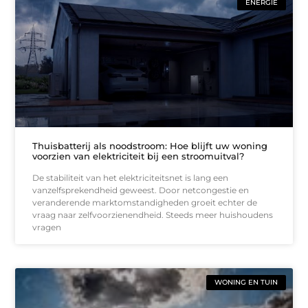
ENERGIE
Thuisbatterij als noodstroom: Hoe blijft uw woning
voorzien van elektriciteit bij een stroomuitval?
De stabiliteit van het elektriciteitsnet is lang een
vanzelfsprekendheid geweest. Door netcongestie en
veranderende marktomstandigheden groeit echter de
vraag naar zelfvoorzienendheid. Steeds meer huishoudens
vragen
WONING EN TUIN