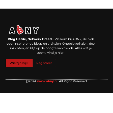
Backlinks kopen in Nederland: werkt het echt en waar moet je op letten?
Extra geld verdienen: kansen die dichterbij liggen dan je denkt
Blog Liefde, Netwerk Breed
– Welkom bij ABNY, de plek
voor inspirerende blogs en artikelen. Ontdek verhalen, deel
inzichten, en blijf op de hoogte van trends. Alles wat je
zoekt, vind je hier!
Wie zijn wij?
Registreer
@2024
www.abny.nl
.All Right Reserved.