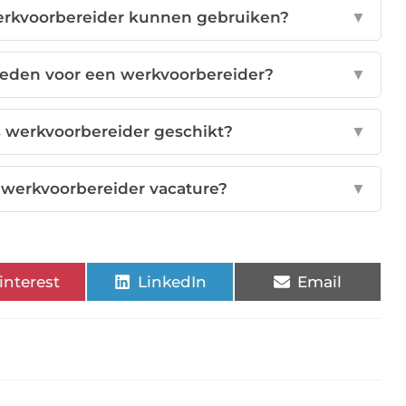
erkvoorbereider kunnen gebruiken?
▼
heden voor een werkvoorbereider?
▼
ls werkvoorbereider geschikt?
▼
 werkvoorbereider vacature?
▼
interest
LinkedIn
Email