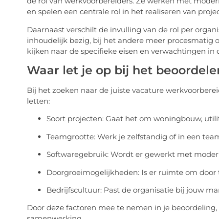
de rol van werkvoorbereiders. Ze werken met modern
en spelen een centrale rol in het realiseren van proj
Daarnaast verschilt de invulling van de rol per organis
inhoudelijk bezig, bij het andere meer procesmatig 
kijken naar de specifieke eisen en verwachtingen in 
Waar let je op bij het beoordel
Bij het zoeken naar de juiste vacature werkvoorberei
letten:
Soort projecten: Gaat het om woningbouw, utilit
Teamgrootte: Werk je zelfstandig of in een te
Softwaregebruik: Wordt er gewerkt met modern
Doorgroeimogelijkheden: Is er ruimte om door t
Bedrijfscultuur: Past de organisatie bij jouw
Door deze factoren mee te nemen in je beoordeling,
samenwerking.