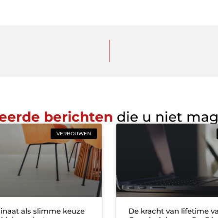
eerde berichten
die u niet ma
VERBOUWEN
inaat als slimme keuze
De kracht van lifetime va