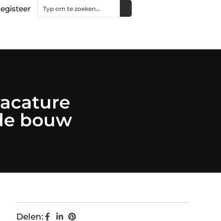
egisteer
vacature
 de bouw
Delen: