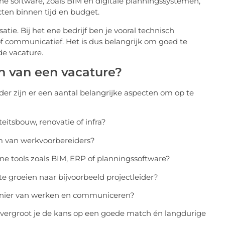
e software, zoals BIM en digitale planningssystemen,
ecten binnen tijd en budget.
atie. Bij het ene bedrijf ben je vooral technisch
of communicatief. Het is dus belangrijk om goed te
de vacature.
en van een vacature?
der zijn er een aantal belangrijke aspecten om op te
eitsbouw, renovatie of infra?
am van werkvoorbereiders?
e tools zoals BIM, ERP of planningssoftware?
e groeien naar bijvoorbeeld projectleider?
 manier van werken en communiceren?
 vergroot je de kans op een goede match én langdurige