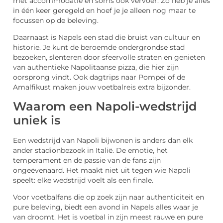
met accommodatie en soms ook vervoer. Zo heb je alles
in één keer geregeld en hoef je je alleen nog maar te
focussen op de beleving.
Daarnaast is Napels een stad die bruist van cultuur en
historie. Je kunt de beroemde ondergrondse stad
bezoeken, slenteren door sfeervolle straten en genieten
van authentieke Napolitaanse pizza, die hier zijn
oorsprong vindt. Ook dagtrips naar Pompeï of de
Amalfikust maken jouw voetbalreis extra bijzonder.
Waarom een Napoli-wedstrijd
uniek is
Een wedstrijd van Napoli bijwonen is anders dan elk
ander stadionbezoek in Italië. De emotie, het
temperament en de passie van de fans zijn
ongeëvenaard. Het maakt niet uit tegen wie Napoli
speelt: elke wedstrijd voelt als een finale.
Voor voetbalfans die op zoek zijn naar authenticiteit en
pure beleving, biedt een avond in Napels alles waar je
van droomt. Het is voetbal in zijn meest rauwe en pure