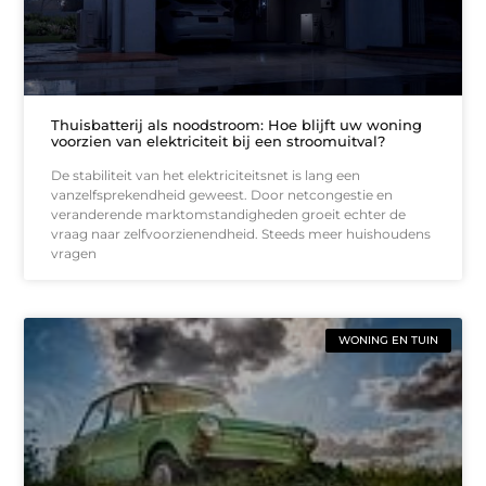
Thuisbatterij als noodstroom: Hoe blijft uw woning
voorzien van elektriciteit bij een stroomuitval?
De stabiliteit van het elektriciteitsnet is lang een
vanzelfsprekendheid geweest. Door netcongestie en
veranderende marktomstandigheden groeit echter de
vraag naar zelfvoorzienendheid. Steeds meer huishoudens
vragen
WONING EN TUIN