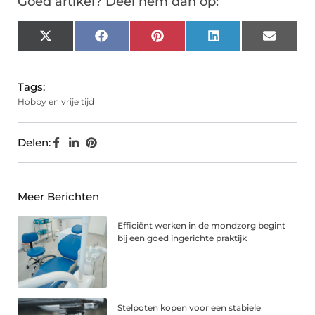
Goed artikel? Deel hem dan op:
X
Facebook
Pinterest
LinkedIn
Email
(Twitter)
Tags:
Hobby en vrije tijd
Delen:
Meer Berichten
Efficiënt werken in de mondzorg begint
bij een goed ingerichte praktijk
Stelpoten kopen voor een stabiele