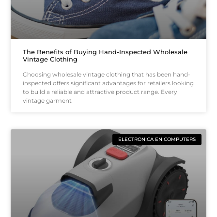
The Benefits of Buying Hand-Inspected Wholesale
Vintage Clothing
Choosing wholesale vintage clothing that has been hand-
inspected offers significant advantages for retailers looking
to build a reliable and attractive product range. Every
vintage garment
ELECTRONICA EN COMPUTERS