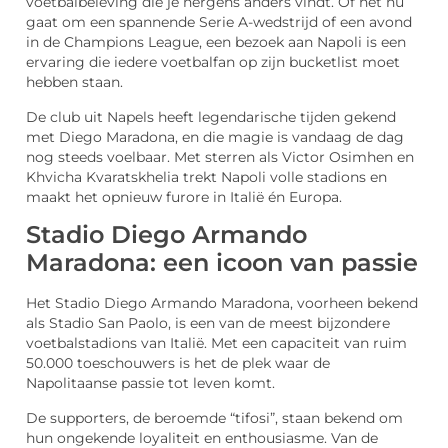
voetbalbeleving die je nergens anders vindt. Of het nu
gaat om een spannende Serie A-wedstrijd of een avond
in de Champions League, een bezoek aan Napoli is een
ervaring die iedere voetbalfan op zijn bucketlist moet
hebben staan.
De club uit Napels heeft legendarische tijden gekend
met Diego Maradona, en die magie is vandaag de dag
nog steeds voelbaar. Met sterren als Victor Osimhen en
Khvicha Kvaratskhelia trekt Napoli volle stadions en
maakt het opnieuw furore in Italië én Europa.
Stadio Diego Armando
Maradona: een icoon van passie
Het Stadio Diego Armando Maradona, voorheen bekend
als Stadio San Paolo, is een van de meest bijzondere
voetbalstadions van Italië. Met een capaciteit van ruim
50.000 toeschouwers is het de plek waar de
Napolitaanse passie tot leven komt.
De supporters, de beroemde “tifosi”, staan bekend om
hun ongekende loyaliteit en enthousiasme. Van de