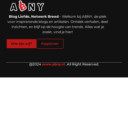
Backlinks kopen in Nederland: werkt het echt en waar moet je op letten?
Extra geld verdienen: kansen die dichterbij liggen dan je denkt
Blog Liefde, Netwerk Breed
– Welkom bij ABNY, de plek
voor inspirerende blogs en artikelen. Ontdek verhalen, deel
inzichten, en blijf op de hoogte van trends. Alles wat je
zoekt, vind je hier!
Wie zijn wij?
Registreer
@2024
www.abny.nl
.All Right Reserved.