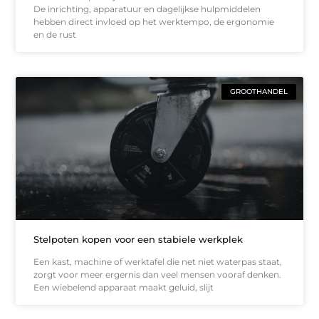
De inrichting, apparatuur en dagelijkse hulpmiddelen
hebben direct invloed op het werktempo, de ergonomie
en de rust
GROOTHANDEL
Stelpoten kopen voor een stabiele werkplek
Een kast, machine of werktafel die net niet waterpas staat,
zorgt voor meer ergernis dan veel mensen vooraf denken.
Een wiebelend apparaat maakt geluid, slijt