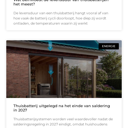
het meest?
De levensduur van een thuisbatterij hangt vooral af van
hoe vaak de batterij cycli doorloopt, hoe diep zij wordt
ontladen, de temperaturen waarin zij werkt
ENERGIE
Thuisbatterij uitgelegd na het einde van saldering
in 2027
Thuisbatterijsystemen worden veel waardevoller nadat de
salderingsregeling in 2027 eindigt, omdat huishoudens