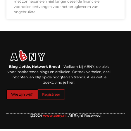
met zonnepanelen niet langer dezelfde financiële
voordelen ontvangen voor het terugleveren van
ongebruikte
Backlinks kopen in Nederland: werkt het echt en waar moet je op letten?
Extra geld verdienen: kansen die dichterbij liggen dan je denkt
Blog Liefde, Netwerk Breed
– Welkom bij ABNY, de plek
voor inspirerende blogs en artikelen. Ontdek verhalen, deel
inzichten, en blijf op de hoogte van trends. Alles wat je
zoekt, vind je hier!
Wie zijn wij?
Registreer
@2024
www.abny.nl
.All Right Reserved.