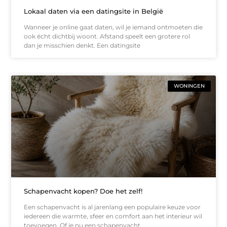
Lokaal daten via een datingsite in België
Wanneer je online gaat daten, wil je iemand ontmoeten die
ook écht dichtbij woont. Afstand speelt een grotere rol
dan je misschien denkt. Een datingsite
WONINGEN
Schapenvacht kopen? Doe het zelf!
Een schapenvacht is al jarenlang een populaire keuze voor
iedereen die warmte, sfeer en comfort aan het interieur wil
toevoegen. Of je nu een schapenvacht