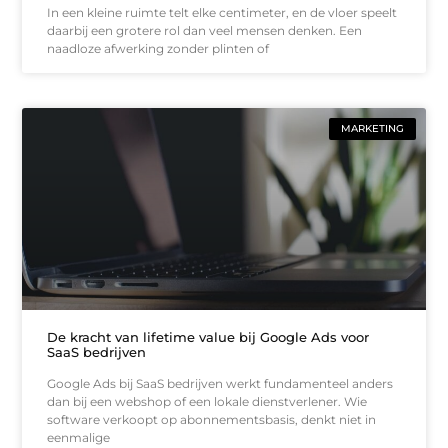
In een kleine ruimte telt elke centimeter, en de vloer speelt
daarbij een grotere rol dan veel mensen denken. Een
naadloze afwerking zonder plinten of
MARKETING
De kracht van lifetime value bij Google Ads voor
SaaS bedrijven
Google Ads bij SaaS bedrijven werkt fundamenteel anders
dan bij een webshop of een lokale dienstverlener. Wie
software verkoopt op abonnementsbasis, denkt niet in
eenmalige