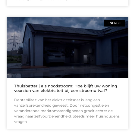
ENERGIE
Thuisbatterij als noodstroom: Hoe blijft uw woning
voorzien van elektriciteit bij een stroomuitval?
De stabiliteit van het elektriciteitsnet is lang een
vanzelfsprekendheid geweest. Door netcongestie en
veranderende marktomstandigheden groeit echter de
vraag naar zelfvoorzienendheid. Steeds meer huishoudens
vragen