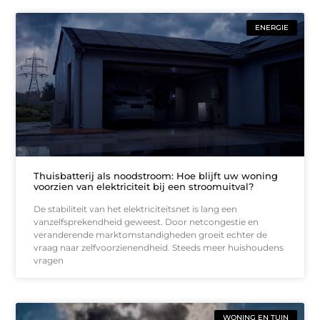
ENERGIE
Thuisbatterij als noodstroom: Hoe blijft uw woning
voorzien van elektriciteit bij een stroomuitval?
De stabiliteit van het elektriciteitsnet is lang een
vanzelfsprekendheid geweest. Door netcongestie en
veranderende marktomstandigheden groeit echter de
vraag naar zelfvoorzienendheid. Steeds meer huishoudens
vragen
WONING EN TUIN