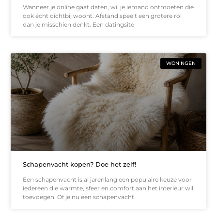
Wanneer je online gaat daten, wil je iemand ontmoeten die
ook écht dichtbij woont. Afstand speelt een grotere rol
dan je misschien denkt. Een datingsite
WONINGEN
Schapenvacht kopen? Doe het zelf!
Een schapenvacht is al jarenlang een populaire keuze voor
iedereen die warmte, sfeer en comfort aan het interieur wil
toevoegen. Of je nu een schapenvacht