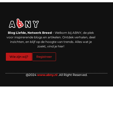
Backlinks kopen in Nederland: werkt het echt en waar moet je op letten?
Extra geld verdienen: kansen die dichterbij liggen dan je denkt
Blog Liefde, Netwerk Breed
– Welkom bij ABNY, de plek
voor inspirerende blogs en artikelen. Ontdek verhalen, deel
inzichten, en blijf op de hoogte van trends. Alles wat je
zoekt, vind je hier!
Wie zijn wij?
Registreer
@2024
www.abny.nl
.All Right Reserved.