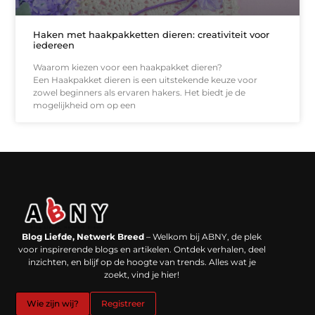
Haken met haakpakketten dieren: creativiteit voor
iedereen
Waarom kiezen voor een haakpakket dieren?
Een Haakpakket dieren is een uitstekende keuze voor
zowel beginners als ervaren hakers. Het biedt je de
mogelijkheid om op een
Backlinks kopen in Nederland: werkt het echt en waar moet je op letten?
Extra geld verdienen: kansen die dichterbij liggen dan je denkt
Blog Liefde, Netwerk Breed
– Welkom bij ABNY, de plek
voor inspirerende blogs en artikelen. Ontdek verhalen, deel
inzichten, en blijf op de hoogte van trends. Alles wat je
zoekt, vind je hier!
Wie zijn wij?
Registreer