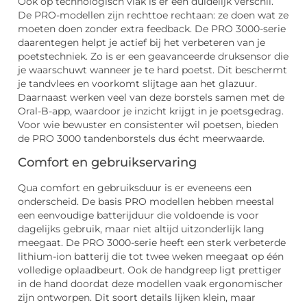
Ook op technologisch vlak is er een duidelijk verschil.
De PRO-modellen zijn rechttoe rechtaan: ze doen wat ze
moeten doen zonder extra feedback. De PRO 3000-serie
daarentegen helpt je actief bij het verbeteren van je
poetstechniek. Zo is er een geavanceerde druksensor die
je waarschuwt wanneer je te hard poetst. Dit beschermt
je tandvlees en voorkomt slijtage aan het glazuur.
Daarnaast werken veel van deze borstels samen met de
Oral-B-app, waardoor je inzicht krijgt in je poetsgedrag.
Voor wie bewuster en consistenter wil poetsen, bieden
de PRO 3000 tandenborstels dus écht meerwaarde.
Comfort en gebruikservaring
Qua comfort en gebruiksduur is er eveneens een
onderscheid. De basis PRO modellen hebben meestal
een eenvoudige batterijduur die voldoende is voor
dagelijks gebruik, maar niet altijd uitzonderlijk lang
meegaat. De PRO 3000-serie heeft een sterk verbeterde
lithium-ion batterij die tot twee weken meegaat op één
volledige oplaadbeurt. Ook de handgreep ligt prettiger
in de hand doordat deze modellen vaak ergonomischer
zijn ontworpen. Dit soort details lijken klein, maar