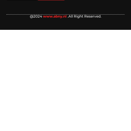
@2024
www.abny.nl
.All Right Reserved.