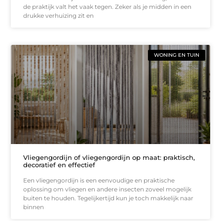
de praktijk valt het vaak tegen. Zeker als je midden in een
drukke verhuizing zit en
WONING EN TUIN
Vliegengordijn of vliegengordijn op maat: praktisch,
decoratief en effectief
Een vliegengordijn is een eenvoudige en praktische
oplossing om vliegen en andere insecten zoveel mogelijk
buiten te houden. Tegelijkertijd kun je toch makkelijk naar
binnen