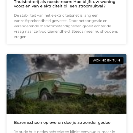
Thuisbatterij als noodstroom: Hoe blijft uw woning
voorzien van elektriciteit bij een stroomuitval?
De stabiliteit van het elektriciteitsnet is lang een
vanzelfsprekendheid geweest. Door netcongestie en
veranderende marktomstandigheden groeit echter de
vraag naar zelfvoorzienendheid. Steeds meer huishoudens
vragen
WONING EN TUIN
Bezemschoon opleveren doe je zo zonder gedoe
Je oude huis netjes achterlaten klinkt eenvoudig, maar in