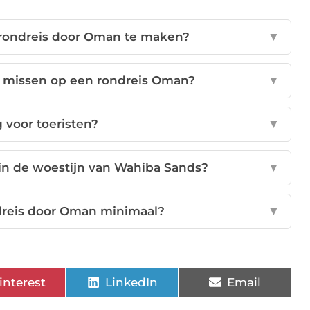
n rondreis door Oman te maken?
▼
t missen op een rondreis Oman?
▼
g voor toeristen?
▼
 in de woestijn van Wahiba Sands?
▼
dreis door Oman minimaal?
▼
interest
LinkedIn
Email