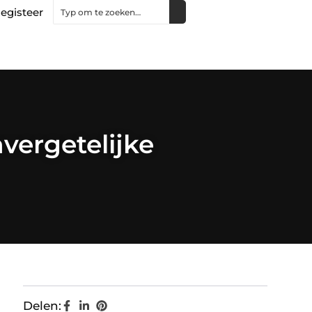
egisteer
ergetelijke
Delen: