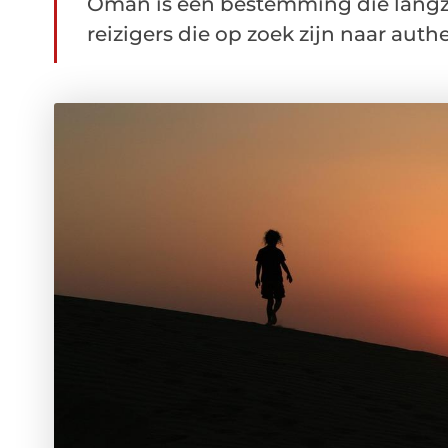
Oman is een bestemming die langz
reizigers die op zoek zijn naar authe