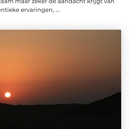
aam maar zeker de aandacht krijgt van
ntieke ervaringen, ...