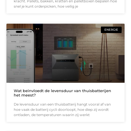
kracht. Pallets, bakken, kratten en palletboxen bepalen hoe
snel je kunt orderpicken, hoe veilig je
ENERGIE
Wat beïnvloedt de levensduur van thuisbatterijen
het meest?
De levensduur van een thuisbatterij hangt vooral af van
hoe vaak de batterij cycli doorloopt, hoe diep zij wordt
ontladen, de temperaturen waarin zij werkt