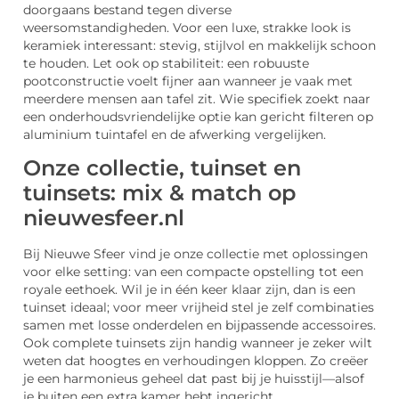
doorgaans bestand tegen diverse
weersomstandigheden. Voor een luxe, strakke look is
keramiek interessant: stevig, stijlvol en makkelijk schoon
te houden. Let ook op stabiliteit: een robuuste
pootconstructie voelt fijner aan wanneer je vaak met
meerdere mensen aan tafel zit. Wie specifiek zoekt naar
een onderhoudsvriendelijke optie kan gericht filteren op
aluminium tuintafel en de afwerking vergelijken.
Onze collectie, tuinset en
tuinsets: mix & match op
nieuwesfeer.nl
Bij Nieuwe Sfeer vind je onze collectie met oplossingen
voor elke setting: van een compacte opstelling tot een
royale eethoek. Wil je in één keer klaar zijn, dan is een
tuinset ideaal; voor meer vrijheid stel je zelf combinaties
samen met losse onderdelen en bijpassende accessoires.
Ook complete tuinsets zijn handig wanneer je zeker wilt
weten dat hoogtes en verhoudingen kloppen. Zo creëer
je een harmonieus geheel dat past bij je huisstijl—alsof
je buiten een extra kamer hebt ingericht.