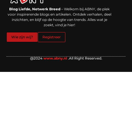
Backlinks kopen in Nederland: werkt het echt en waar moet je op letten?
Extra geld verdienen: kansen die dichterbij liggen dan je denkt
Blog Liefde, Netwerk Breed
– Welkom bij ABNY, de plek
voor inspirerende blogs en artikelen. Ontdek verhalen, deel
inzichten, en blijf op de hoogte van trends. Alles wat je
zoekt, vind je hier!
Wie zijn wij?
Registreer
@2024
www.abny.nl
.All Right Reserved.