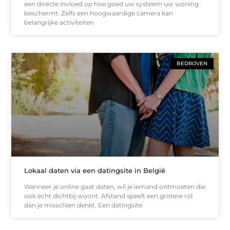
een directe invloed op hoe goed uw systeem uw woning
beschermt. Zelfs een hoogwaardige camera kan
belangrijke activiteiten
BEDRIJVEN
Lokaal daten via een datingsite in België
Wanneer je online gaat daten, wil je iemand ontmoeten die
ook écht dichtbij woont. Afstand speelt een grotere rol
dan je misschien denkt. Een datingsite