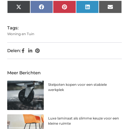
X
Facebook
Pinterest
LinkedIn
Email
(Twitter)
Tags:
Woning en Tuin
Delen:
Meer Berichten
Stelpoten kopen voor een stabiele
werkplek
Luxe laminaat als slimme keuze voor een
kleine ruimte