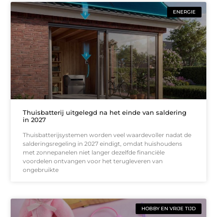
ENERGIE
Thuisbatterij uitgelegd na het einde van saldering
in 2027
Thuisbatterijsystemen worden veel waardevoller nadat de
salderingsregeling in 2027 eindigt, omdat huishoudens
met zonnepanelen niet langer dezelfde financiële
voordelen ontvangen voor het terugleveren van
ongebruikte
HOBBY EN VRIJE TIJD