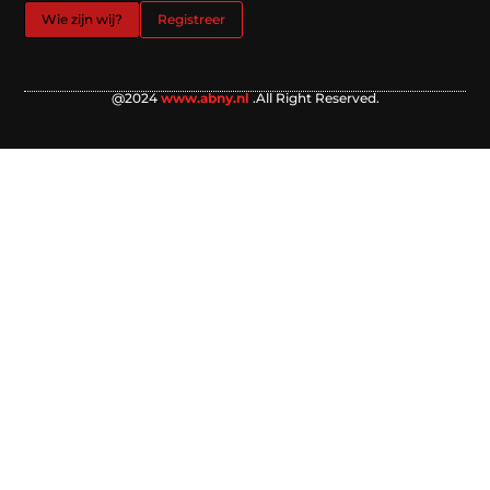
Wie zijn wij?
Registreer
@2024
www.abny.nl
.All Right Reserved.