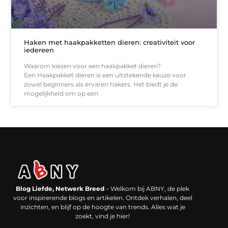
Haken met haakpakketten dieren: creativiteit voor
iedereen
Waarom kiezen voor een haakpakket dieren?
Een Haakpakket dieren is een uitstekende keuze voor
zowel beginners als ervaren hakers. Het biedt je de
mogelijkheid om op een
Backlinks kopen in Nederland: werkt het echt en waar moet je op letten?
Extra geld verdienen: kansen die dichterbij liggen dan je denkt
Blog Liefde, Netwerk Breed
– Welkom bij ABNY, de plek
voor inspirerende blogs en artikelen. Ontdek verhalen, deel
inzichten, en blijf op de hoogte van trends. Alles wat je
zoekt, vind je hier!