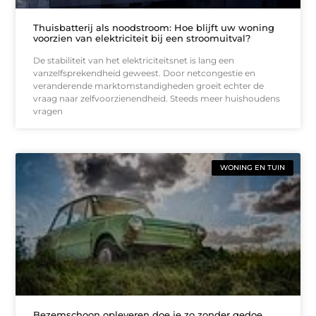
Thuisbatterij als noodstroom: Hoe blijft uw woning
voorzien van elektriciteit bij een stroomuitval?
De stabiliteit van het elektriciteitsnet is lang een
vanzelfsprekendheid geweest. Door netcongestie en
veranderende marktomstandigheden groeit echter de
vraag naar zelfvoorzienendheid. Steeds meer huishoudens
vragen
WONING EN TUIN
Bezemschoon opleveren doe je zo zonder gedoe