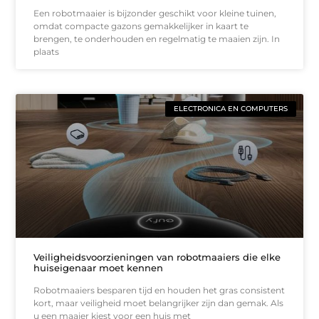
Een robotmaaier is bijzonder geschikt voor kleine tuinen,
omdat compacte gazons gemakkelijker in kaart te
brengen, te onderhouden en regelmatig te maaien zijn. In
plaats
ELECTRONICA EN COMPUTERS
Veiligheidsvoorzieningen van robotmaaiers die elke
huiseigenaar moet kennen
Robotmaaiers besparen tijd en houden het gras consistent
kort, maar veiligheid moet belangrijker zijn dan gemak. Als
u een maaier kiest voor een huis met