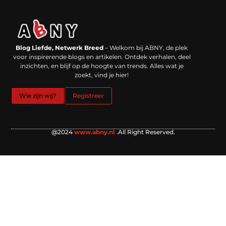
Backlinks kopen in Nederland: werkt het echt en waar moet je op letten?
Extra geld verdienen: kansen die dichterbij liggen dan je denkt
Blog Liefde, Netwerk Breed
– Welkom bij ABNY, de plek
voor inspirerende blogs en artikelen. Ontdek verhalen, deel
inzichten, en blijf op de hoogte van trends. Alles wat je
zoekt, vind je hier!
Wie zijn wij?
Registreer
@2024
www.abny.nl
.All Right Reserved.