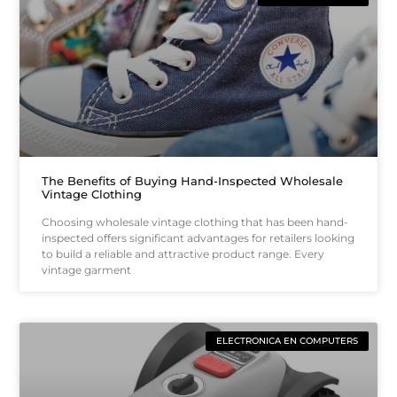
The Benefits of Buying Hand-Inspected Wholesale
Vintage Clothing
Choosing wholesale vintage clothing that has been hand-
inspected offers significant advantages for retailers looking
to build a reliable and attractive product range. Every
vintage garment
ELECTRONICA EN COMPUTERS