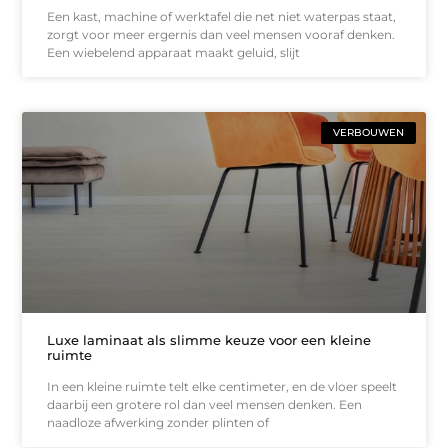
Een kast, machine of werktafel die net niet waterpas staat,
zorgt voor meer ergernis dan veel mensen vooraf denken.
Een wiebelend apparaat maakt geluid, slijt
VERBOUWEN
Luxe laminaat als slimme keuze voor een kleine
ruimte
In een kleine ruimte telt elke centimeter, en de vloer speelt
daarbij een grotere rol dan veel mensen denken. Een
naadloze afwerking zonder plinten of