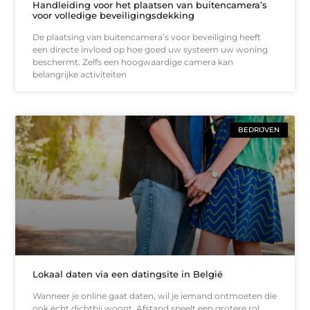
Handleiding voor het plaatsen van buitencamera’s
voor volledige beveiligingsdekking
De plaatsing van buitencamera’s voor beveiliging heeft
een directe invloed op hoe goed uw systeem uw woning
beschermt. Zelfs een hoogwaardige camera kan
belangrijke activiteiten
BEDRIJVEN
Lokaal daten via een datingsite in België
Wanneer je online gaat daten, wil je iemand ontmoeten die
ook écht dichtbij woont. Afstand speelt een grotere rol