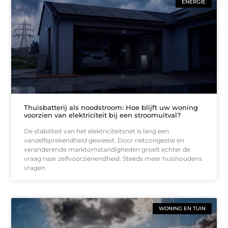
ENERGIE
Thuisbatterij als noodstroom: Hoe blijft uw woning
voorzien van elektriciteit bij een stroomuitval?
De stabiliteit van het elektriciteitsnet is lang een
vanzelfsprekendheid geweest. Door netcongestie en
veranderende marktomstandigheden groeit echter de
vraag naar zelfvoorzienendheid. Steeds meer huishoudens
vragen
WONING EN TUIN