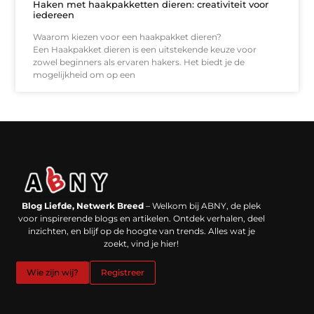
Haken met haakpakketten dieren: creativiteit voor
iedereen
Waarom kiezen voor een haakpakket dieren?
Een Haakpakket dieren is een uitstekende keuze voor
zowel beginners als ervaren hakers. Het biedt je de
mogelijkheid om op een
Backlinks kopen in Nederland: werkt het echt en waar moet je op letten?
Extra geld verdienen: kansen die dichterbij liggen dan je denkt
Blog Liefde, Netwerk Breed
– Welkom bij ABNY, de plek
voor inspirerende blogs en artikelen. Ontdek verhalen, deel
inzichten, en blijf op de hoogte van trends. Alles wat je
zoekt, vind je hier!
Wie zijn wij?
Registreer