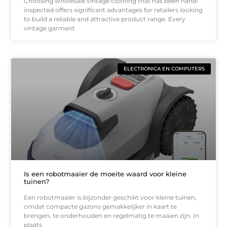
Choosing wholesale vintage clothing that has been hand-
inspected offers significant advantages for retailers looking
to build a reliable and attractive product range. Every
vintage garment
ELECTRONICA EN COMPUTERS
Is een robotmaaier de moeite waard voor kleine
tuinen?
Een robotmaaier is bijzonder geschikt voor kleine tuinen,
omdat compacte gazons gemakkelijker in kaart te
brengen, te onderhouden en regelmatig te maaien zijn. In
plaats