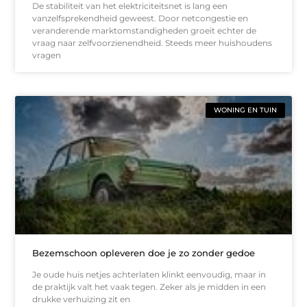
De stabiliteit van het elektriciteitsnet is lang een
vanzelfsprekendheid geweest. Door netcongestie en
veranderende marktomstandigheden groeit echter de
vraag naar zelfvoorzienendheid. Steeds meer huishoudens
vragen
WONING EN TUIN
Bezemschoon opleveren doe je zo zonder gedoe
Je oude huis netjes achterlaten klinkt eenvoudig, maar in
de praktijk valt het vaak tegen. Zeker als je midden in een
drukke verhuizing zit en