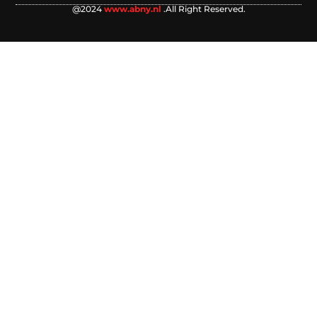
@2024
www.abny.nl
.All Right Reserved.