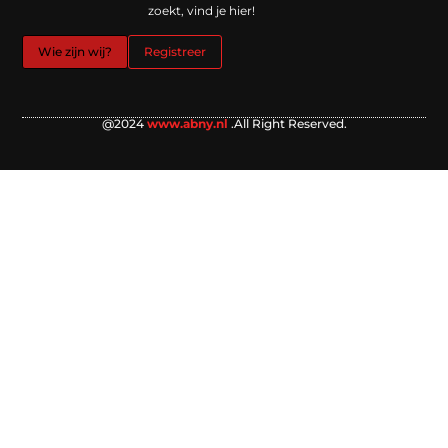
zoekt, vind je hier!
Wie zijn wij?
Registreer
@2024
www.abny.nl
.All Right Reserved.