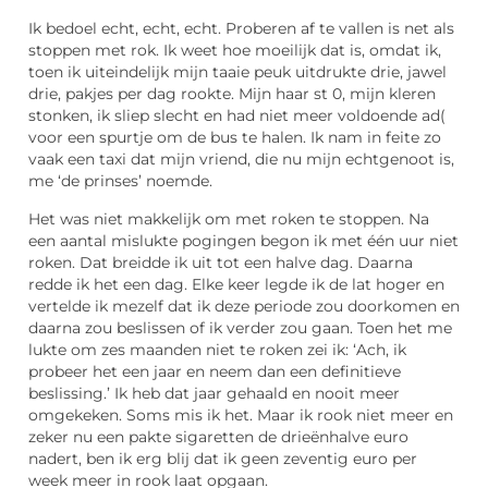
Ik bedoel echt, echt, echt. Proberen af te vallen is net als
stoppen met rok. Ik weet hoe moeilijk dat is, omdat ik,
toen ik uiteindelijk mijn taaie peuk uitdrukte drie, jawel
drie, pakjes per dag rookte. Mijn haar st 0, mijn kleren
stonken, ik sliep slecht en had niet meer voldoende ad(
voor een spurtje om de bus te halen. Ik nam in feite zo
vaak een taxi dat mijn vriend, die nu mijn echtgenoot is,
me ‘de prinses’ noemde.
Het was niet makkelijk om met roken te stoppen. Na
een aantal mislukte pogingen begon ik met één uur niet
roken. Dat breidde ik uit tot een halve dag. Daarna
redde ik het een dag. Elke keer legde ik de lat hoger en
vertelde ik mezelf dat ik deze periode zou doorkomen en
daarna zou beslissen of ik verder zou gaan. Toen het me
lukte om zes maanden niet te roken zei ik: ‘Ach, ik
probeer het een jaar en neem dan een definitieve
beslissing.’ Ik heb dat jaar gehaald en nooit meer
omgekeken. Soms mis ik het. Maar ik rook niet meer en
zeker nu een pakte sigaretten de drieënhalve euro
nadert, ben ik erg blij dat ik geen zeventig euro per
week meer in rook laat opgaan.