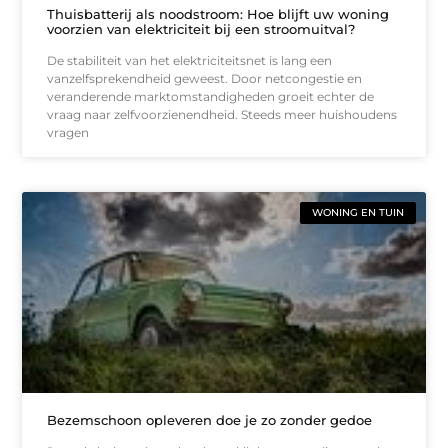
Thuisbatterij als noodstroom: Hoe blijft uw woning
voorzien van elektriciteit bij een stroomuitval?
De stabiliteit van het elektriciteitsnet is lang een
vanzelfsprekendheid geweest. Door netcongestie en
veranderende marktomstandigheden groeit echter de
vraag naar zelfvoorzienendheid. Steeds meer huishoudens
vragen
WONING EN TUIN
Bezemschoon opleveren doe je zo zonder gedoe