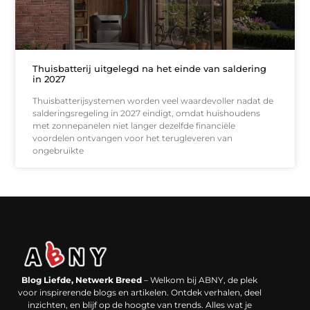
Thuisbatterij uitgelegd na het einde van saldering
in 2027
Thuisbatterijsystemen worden veel waardevoller nadat de
salderingsregeling in 2027 eindigt, omdat huishoudens
met zonnepanelen niet langer dezelfde financiële
voordelen ontvangen voor het terugleveren van
ongebruikte
Backlinks kopen in Nederland: werkt het echt en waar moet je op letten?
Extra geld verdienen: kansen die dichterbij liggen dan je denkt
Blog Liefde, Netwerk Breed
– Welkom bij ABNY, de plek
voor inspirerende blogs en artikelen. Ontdek verhalen, deel
inzichten, en blijf op de hoogte van trends. Alles wat je