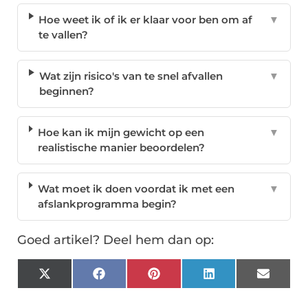
Hoe weet ik of ik er klaar voor ben om af
▼
te vallen?
Wat zijn risico's van te snel afvallen
▼
beginnen?
Hoe kan ik mijn gewicht op een
▼
realistische manier beoordelen?
Wat moet ik doen voordat ik met een
▼
afslankprogramma begin?
Goed artikel? Deel hem dan op:
X
Facebook
Pinterest
LinkedIn
Email
(Twitter)