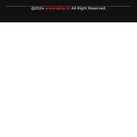
@2024
www.abny.nl
.All Right Reserved.