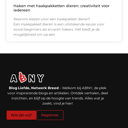
Haken met haakpakketten dieren: creativiteit voor
iedereen
Waarom kiezen voor een haakpakket dieren?
Een Haakpakket dieren is een uitstekende keuze voor
zowel beginners als ervaren hakers. Het biedt je de
mogelijkheid om op een
Backlinks kopen in Nederland: werkt het echt en waar moet je op letten?
Extra geld verdienen: kansen die dichterbij liggen dan je denkt
Blog Liefde, Netwerk Breed
– Welkom bij ABNY, de plek
voor inspirerende blogs en artikelen. Ontdek verhalen, deel
inzichten, en blijf op de hoogte van trends. Alles wat je
zoekt, vind je hier!
Wie zijn wij?
Registreer