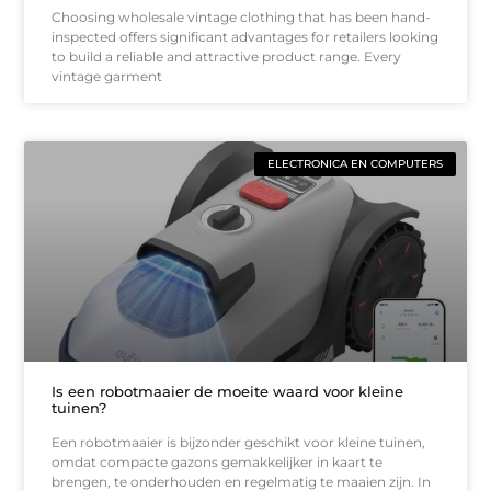
Choosing wholesale vintage clothing that has been hand-
inspected offers significant advantages for retailers looking
to build a reliable and attractive product range. Every
vintage garment
ELECTRONICA EN COMPUTERS
Is een robotmaaier de moeite waard voor kleine
tuinen?
Een robotmaaier is bijzonder geschikt voor kleine tuinen,
omdat compacte gazons gemakkelijker in kaart te
brengen, te onderhouden en regelmatig te maaien zijn. In