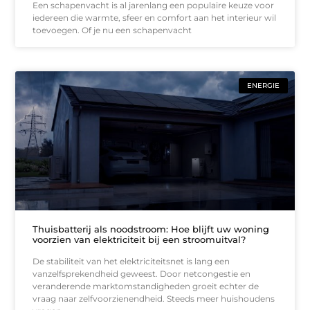
Een schapenvacht is al jarenlang een populaire keuze voor
iedereen die warmte, sfeer en comfort aan het interieur wil
toevoegen. Of je nu een schapenvacht
ENERGIE
Thuisbatterij als noodstroom: Hoe blijft uw woning
voorzien van elektriciteit bij een stroomuitval?
De stabiliteit van het elektriciteitsnet is lang een
vanzelfsprekendheid geweest. Door netcongestie en
veranderende marktomstandigheden groeit echter de
vraag naar zelfvoorzienendheid. Steeds meer huishoudens