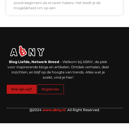
zowel beginners als ervaren hakers. Het biedt je de
mogelijkheid om op een
Backlinks kopen in Nederland: werkt het echt en waar moet je op letten?
Extra geld verdienen: kansen die dichterbij liggen dan je denkt
Blog Liefde, Netwerk Breed
– Welkom bij ABNY, de plek
voor inspirerende blogs en artikelen. Ontdek verhalen, deel
inzichten, en blijf op de hoogte van trends. Alles wat je
zoekt, vind je hier!
Wie zijn wij?
Registreer
@2024
www.abny.nl
.All Right Reserved.