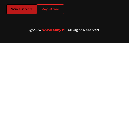
Wie zijn wij?
Registreer
@2024
www.abny.nl
.All Right Reserved.