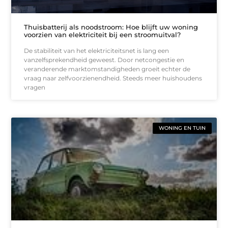
Thuisbatterij als noodstroom: Hoe blijft uw woning
voorzien van elektriciteit bij een stroomuitval?
De stabiliteit van het elektriciteitsnet is lang een
vanzelfsprekendheid geweest. Door netcongestie en
veranderende marktomstandigheden groeit echter de
vraag naar zelfvoorzienendheid. Steeds meer huishoudens
vragen
WONING EN TUIN