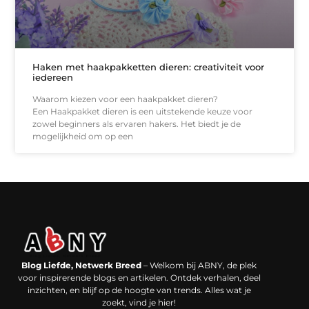
Haken met haakpakketten dieren: creativiteit voor
iedereen
Waarom kiezen voor een haakpakket dieren?
Een Haakpakket dieren is een uitstekende keuze voor
zowel beginners als ervaren hakers. Het biedt je de
mogelijkheid om op een
Backlinks kopen in Nederland: werkt het echt en waar moet je op letten?
Extra geld verdienen: kansen die dichterbij liggen dan je denkt
Blog Liefde, Netwerk Breed
– Welkom bij ABNY, de plek
voor inspirerende blogs en artikelen. Ontdek verhalen, deel
inzichten, en blijf op de hoogte van trends. Alles wat je
zoekt, vind je hier!