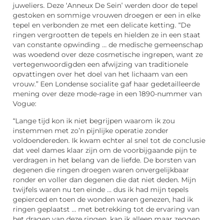
juweliers. Deze ‘Anneux De Sein’ werden door de tepel
gestoken en sommige vrouwen droegen er een in elke
tepel en verbonden ze met een delicate ketting. “De
ringen vergrootten de tepels en hielden ze in een staat
van constante opwinding … de medische gemeenschap
was woedend over deze cosmetische ingrepen, want ze
vertegenwoordigden een afwijzing van traditionele
opvattingen over het doel van het lichaam van een
vrouw.” Een Londense socialite gaf haar gedetailleerde
mening over deze mode-rage in een 1890-nummer van
Vogue:
“Lange tijd kon ik niet begrijpen waarom ik zou
instemmen met zo’n pijnlijke operatie zonder
voldoendereden. Ik kwam echter al snel tot de conclusie
dat veel dames klaar zijn om de voorbijgaande pijn te
verdragen in het belang van de liefde. De borsten van
degenen die ringen droegen waren onvergelijkbaar
ronder en voller dan degenen die dat niet deden. Mijn
twijfels waren nu ten einde … dus ik had mijn tepels
gepierced en toen de wonden waren genezen, had ik
ringen geplaatst … met betrekking tot de ervaring van
het dragen van deze ringen, kan ik alleen maar zeggen