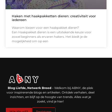
Haken met haakpakketten dieren: creativiteit voor
iedereen
Waarom kiezen voor een haakpakket dieren?
Een Haakpakket dieren is een uitstekende keuze voor
zowel beginners als ervaren hakers. Het biedt je de
mogelijkheid om op een
Backlinks kopen in Nederland: werkt het echt en waar moet je op letten?
Extra geld verdienen: kansen die dichterbij liggen dan je denkt
Blog Liefde, Netwerk Breed
– Welkom bij ABNY, de plek
voor inspirerende blogs en artikelen. Ontdek verhalen, deel
inzichten, en blijf op de hoogte van trends. Alles wat je
zoekt, vind je hier!
Wie zijn wij?
Registreer