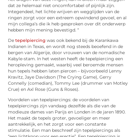
dat ze helemaal niet oncomfortabel of pijnlijk zijn.
Integendeel, het lichte wrijven en wegglijden van de
ringen zorgt voor een extreem opwindend gevoel, en al
mijn collega’s die ik heb gesproken over dit onderwerp
hebben mijn mening bevestigd. “
De
tepelpiercing
was ook bekend bij de Karankawa
Indianen in Texas, en wordt nog steeds beoefend in de
bergen van Algerije, door vrouwen van de nomadische
Kabyle-stam. In het westen heeft de tepelpiercing een
heropleving gemaakt, waarbij veel beroemde mensen
hun tepels hebben laten piercen – bijvoorbeeld Lenny
Kravitz, Jaye Davidson (The Crying Game), Gerry
Connelly (comedian), Tommy Lee (drummer van Motley
Crue) en Axl Rose (Guns & Roses).
Voordelen van tepelpiercings: de voordelen van
tepelpiercings zijn vandaag dezelfde als die van de
modieuze dames van Parijs en Londen in de jaren 1890.
Het maakt de tepels groter, gevoeliger en meer
aantrekkelijk, en het zorgt voor een constante
stimulatie. Een man beschreef zijn tepelpiercings als
“een lichtknop voor een erectie”. Een tepelpiercing is