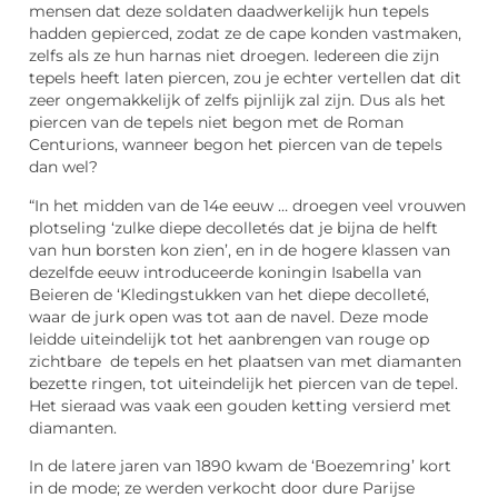
mensen dat deze soldaten daadwerkelijk hun tepels
hadden gepierced, zodat ze de cape konden vastmaken,
zelfs als ze hun harnas niet droegen. Iedereen die zijn
tepels heeft laten piercen, zou je echter vertellen dat dit
zeer ongemakkelijk of zelfs pijnlijk zal zijn. Dus als het
piercen van de tepels niet begon met de Roman
Centurions, wanneer begon het piercen van de tepels
dan wel?
“In het midden van de 14e eeuw … droegen veel vrouwen
plotseling ‘zulke diepe decolletés dat je bijna de helft
van hun borsten kon zien’, en in de hogere klassen van
dezelfde eeuw introduceerde koningin Isabella van
Beieren de ‘Kledingstukken van het diepe decolleté,
waar de jurk open was tot aan de navel. Deze mode
leidde uiteindelijk tot het aanbrengen van rouge op
zichtbare de tepels en het plaatsen van met diamanten
bezette ringen, tot uiteindelijk het piercen van de tepel.
Het sieraad was vaak een gouden ketting versierd met
diamanten.
In de latere jaren van 1890 kwam de ‘Boezemring’ kort
in de mode; ze werden verkocht door dure Parijse