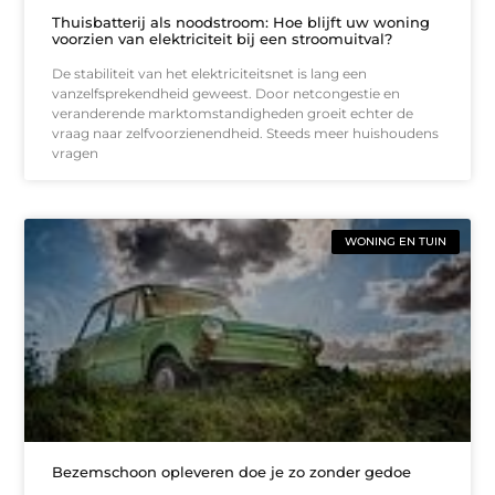
Thuisbatterij als noodstroom: Hoe blijft uw woning
voorzien van elektriciteit bij een stroomuitval?
De stabiliteit van het elektriciteitsnet is lang een
vanzelfsprekendheid geweest. Door netcongestie en
veranderende marktomstandigheden groeit echter de
vraag naar zelfvoorzienendheid. Steeds meer huishoudens
vragen
WONING EN TUIN
Bezemschoon opleveren doe je zo zonder gedoe