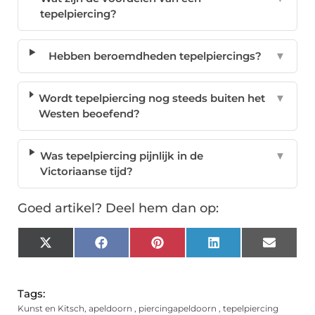
tepelpiercing?
Hebben beroemdheden tepelpiercings?
▼
Wordt tepelpiercing nog steeds buiten het
▼
Westen beoefend?
Was tepelpiercing pijnlijk in de
▼
Victoriaanse tijd?
Goed artikel? Deel hem dan op:
X
Facebook
Pinterest
LinkedIn
Email
(Twitter)
Tags:
Kunst en Kitsch
,
apeldoorn
,
piercingapeldoorn
,
tepelpiercing