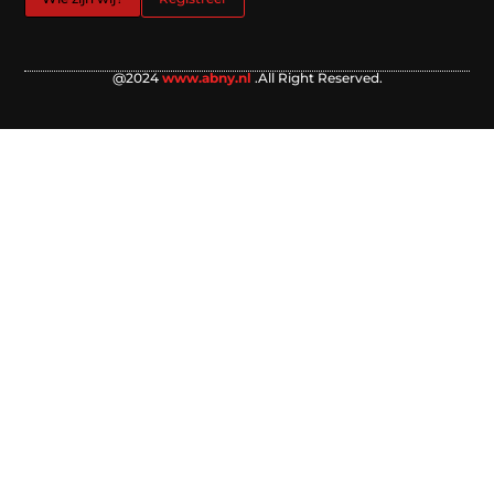
@2024
www.abny.nl
.All Right Reserved.