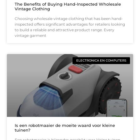
The Benefits of Buying Hand-Inspected Wholesale
Vintage Clothing
Choosing wholesale vintage clothing that has been hand-
inspected offers significant advantages for retailers looking
to build a reliable and attractive product range. Every
vintage garment
ELECTRONICA EN COMPUTERS
Is een robotmaaier de moeite waard voor kleine
tuinen?
Een robotmaaier is bijzonder geschikt voor kleine tuinen,