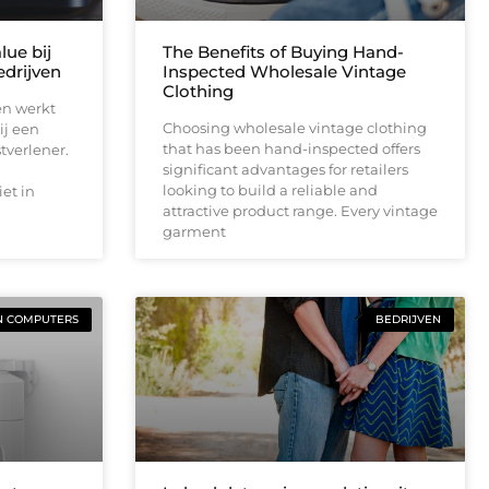
lue bij
The Benefits of Buying Hand-
drijven
Inspected Wholesale Vintage
Clothing
en werkt
Choosing wholesale vintage clothing
ij een
that has been hand-inspected offers
tverlener.
significant advantages for retailers
looking to build a reliable and
et in
attractive product range. Every vintage
garment
N COMPUTERS
BEDRIJVEN