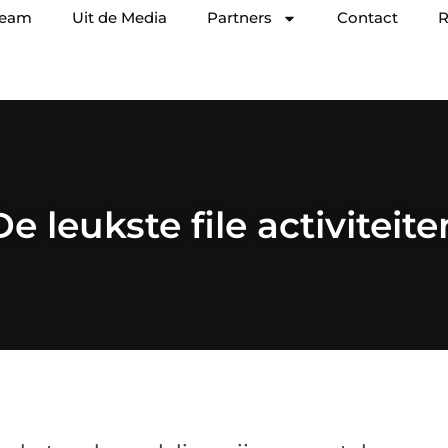
team
Uit de Media
Partners
Contact
R
De leukste file activiteite