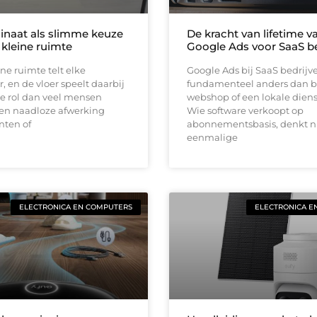
inaat als slimme keuze
De kracht van lifetime va
 kleine ruimte
Google Ads voor SaaS be
ine ruimte telt elke
Google Ads bij SaaS bedrijv
, en de vloer speelt daarbij
fundamenteel anders dan b
e rol dan veel mensen
webshop of een lokale diens
en naadloze afwerking
Wie software verkoopt op
nten of
abonnementsbasis, denkt ni
eenmalige
ELECTRONICA EN COMPUTERS
ELECTRONICA E