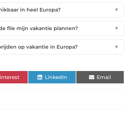
chikbaar in heel Europa?
▼
 de file mijn vakantie plannen?
▼
orijden op vakantie in Europa?
▼
interest
LinkedIn
Email