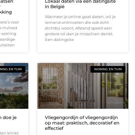
aatsen
Lokaal daten via een datingsite
r
in België
ekking
Wanneer je online gaat daten, wil je
era’s voor
iemand ontmoeten die ook écht
e invloed
dichtbij woont. Afstand speelt een
w woning
grotere rol dan je misschien denkt.
waardige
Een datingsite
viteiten
ING EN TUIN
WONING EN TUIN
 doe je
Vliegengordijn of vliegengordijn
op maat: praktisch, decoratief en
effectief
ten klinkt