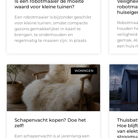
Is een robotmaaier de moeite
Veilighe
waard voor kleine tuinen?
robotmaa
huiseige
Een robotmaaier is bijzonder geschikt
Robotmaai
voor kleine tuinen, omdat compacte
houden het
gazons gemakkelijker in kaart te
veiligheid
brengen, te onderhouden en
gemak. Als
regelmatig te maaien zijn. In plaats
een huis 
WONINGEN
Schapenvacht kopen? Doe het
Thuisbat
zelf!
Hoe blij
van elektr
Een schapenvacht is al jarenlang een
stroomui