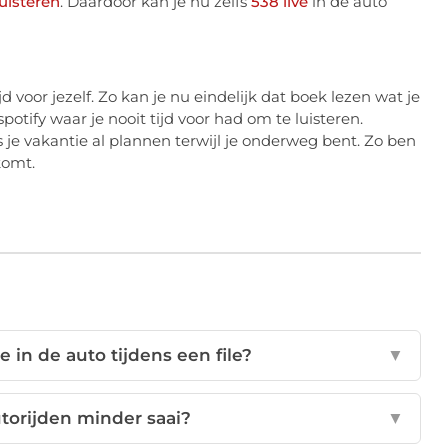
luisteren
. Daardoor kan je nu zelfs
538 live
in de auto
jd voor jezelf. Zo kan je nu eindelijk dat boek lezen wat je
potify waar je nooit tijd voor had om te luisteren.
fs je vakantie al plannen terwijl je onderweg bent. Zo ben
komt.
 in de auto tijdens een file?
▼
torijden minder saai?
▼