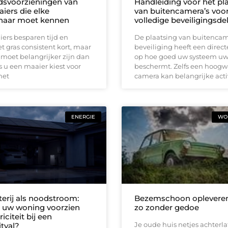
idsvoorzieningen van
Handleiding voor het pl
iers die elke
van buitencamera’s voo
naar moet kennen
volledige beveiligingsd
ers besparen tijd en
De plaatsing van buitencam
 gras consistent kort, maar
beveiliging heeft een direct
 moet belangrijker zijn dan
op hoe goed uw systeem u
 u een maaier kiest voor
beschermt. Zelfs een hoog
met
camera kan belangrijke acti
ENERGIE
WON
terij als noodstroom:
Bezemschoon opleveren
ft uw woning voorzien
zo zonder gedoe
iciteit bij een
Je oude huis netjes achterla
tval?