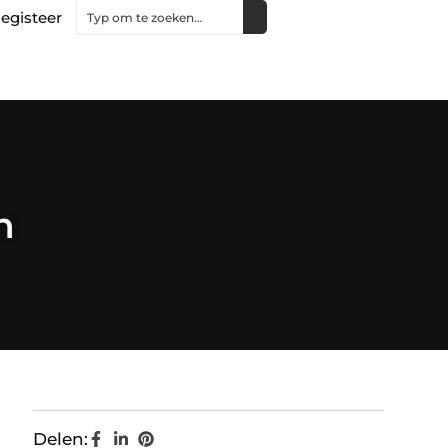
egisteer
n
Delen: