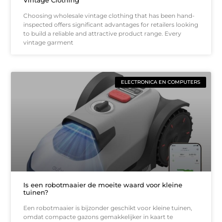
Choosing wholesale vintage clothing that has been hand-
inspected offers significant advantages for retailers looking
to build a reliable and attractive product range. Every
vintage garment
ELECTRONICA EN COMPUTERS
Is een robotmaaier de moeite waard voor kleine
tuinen?
Een robotmaaier is bijzonder geschikt voor kleine tuinen,
omdat compacte gazons gemakkelijker in kaart te