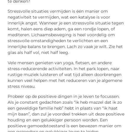
te denken?
Stressvolle situaties vermijden is één manier om
negativiteit te vermijden, wat een katalyse is voor
innerlijk angst. Wanneer je een stressvolle situatie tegen
komt, halen eens diep adem, ga een rondje lopen, of
mediteren. Lichaamsbeweging is heel voordelig om
stressvolle omstandigheden te verlichten en een
innerlijke balans te brengen. Lach zo vaak je wilt. Zie het
glas als half vol, niet half leeg.
Vele mensen genieten van yoga, fietsen, en andere
stress-reducerende activiteiten. In het park lopen, naar
rustige muziek luisteren of wat tijd alleen doorbrengen
kunnen veel helpen met het reduceren van je algemene
stress niveau.
Probeer op de positieve dingen in je leven te focussen.
Als je constant gedachten zoals “ik heb mazzel dat ik zo
een geweldige familie heb” hebt in plaats van “ik haat
mijn baan”, dan zul je voordeel trekken uit deze positieve
houding en een gelukkiger persoon worden. Een
positieve gemoedstoestand is een bewezen manier om
een gezondere en gelukkiger leven te leiden.