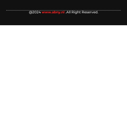
@2024
www.abny.nl
.All Right Reserved.