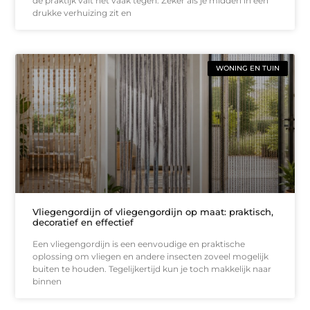
de praktijk valt het vaak tegen. Zeker als je midden in een
drukke verhuizing zit en
WONING EN TUIN
Vliegengordijn of vliegengordijn op maat: praktisch,
decoratief en effectief
Een vliegengordijn is een eenvoudige en praktische
oplossing om vliegen en andere insecten zoveel mogelijk
buiten te houden. Tegelijkertijd kun je toch makkelijk naar
binnen