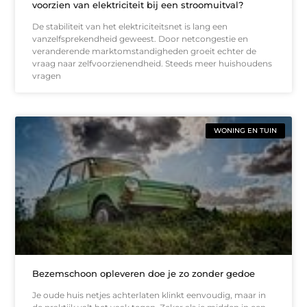
voorzien van elektriciteit bij een stroomuitval?
De stabiliteit van het elektriciteitsnet is lang een
vanzelfsprekendheid geweest. Door netcongestie en
veranderende marktomstandigheden groeit echter de
vraag naar zelfvoorzienendheid. Steeds meer huishoudens
vragen
WONING EN TUIN
Bezemschoon opleveren doe je zo zonder gedoe
Je oude huis netjes achterlaten klinkt eenvoudig, maar in