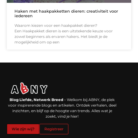
Haken met haakpakketten dieren: creativiteit voor
iedereen
Waarom kiezen voor een haakpakket dieren?
Een Haakpakket dieren is een uitstekende keuze voor
zowel beginners als ervaren hakers. Het biedt je de
mogelijkheid om op een
Backlinks kopen in Nederland: werkt het echt en waar moet je op letten?
Extra geld verdienen: kansen die dichterbij liggen dan je denkt
Blog Liefde, Netwerk Breed
– Welkom bij ABNY, de plek
voor inspirerende blogs en artikelen. Ontdek verhalen, deel
inzichten, en blijf op de hoogte van trends. Alles wat je
zoekt, vind je hier!
Wie zijn wij?
Registreer