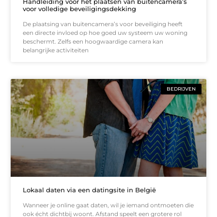
Handleiding voor het plaatsen van buitencamera’s
voor volledige beveiligingsdekking
De plaatsing van buitencamera’s voor beveiliging heeft
een directe invloed op hoe goed uw systeem uw woning
beschermt. Zelfs een hoogwaardige camera kan
belangrijke activiteiten
BEDRIJVEN
Lokaal daten via een datingsite in België
Wanneer je online gaat daten, wil je iemand ontmoeten die
ook écht dichtbij woont. Afstand speelt een grotere rol