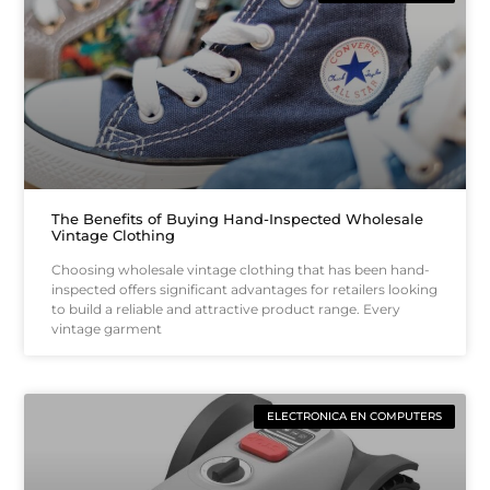
The Benefits of Buying Hand-Inspected Wholesale
Vintage Clothing
Choosing wholesale vintage clothing that has been hand-
inspected offers significant advantages for retailers looking
to build a reliable and attractive product range. Every
vintage garment
ELECTRONICA EN COMPUTERS