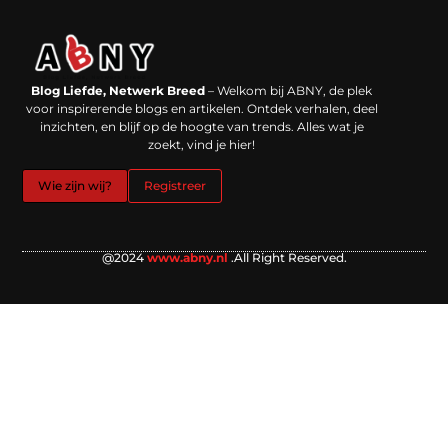
Backlinks kopen in Nederland: werkt het echt en waar moet je op letten?
Extra geld verdienen: kansen die dichterbij liggen dan je denkt
Blog Liefde, Netwerk Breed
– Welkom bij ABNY, de plek
voor inspirerende blogs en artikelen. Ontdek verhalen, deel
inzichten, en blijf op de hoogte van trends. Alles wat je
zoekt, vind je hier!
Wie zijn wij?
Registreer
@2024
www.abny.nl
.All Right Reserved.