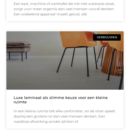
Een kast, machine of werktafel die net niet waterpas staat,
zorgt voor meer ergernis dan veel mensen vooraf denken.
Een wiebelend apparaat maakt geluid, slijt
VERBOUWEN
Luxe laminaat als slimme keuze voor een kleine
ruimte
In een kleine ruimte telt elke centimeter, en de vloer speelt
daarbij een grotere rol dan veel mensen denken. Een
naadloze afwerking zonder plinten of