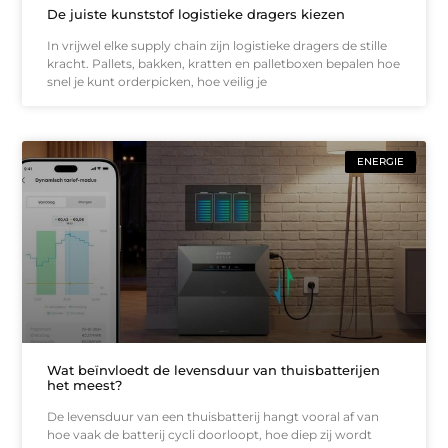
De juiste kunststof logistieke dragers kiezen
In vrijwel elke supply chain zijn logistieke dragers de stille
kracht. Pallets, bakken, kratten en palletboxen bepalen hoe
snel je kunt orderpicken, hoe veilig je
ENERGIE
Wat beïnvloedt de levensduur van thuisbatterijen
het meest?
De levensduur van een thuisbatterij hangt vooral af van
hoe vaak de batterij cycli doorloopt, hoe diep zij wordt