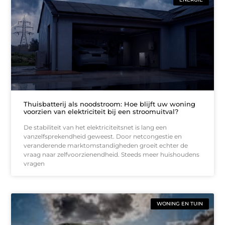
Thuisbatterij als noodstroom: Hoe blijft uw woning
voorzien van elektriciteit bij een stroomuitval?
De stabiliteit van het elektriciteitsnet is lang een
vanzelfsprekendheid geweest. Door netcongestie en
veranderende marktomstandigheden groeit echter de
vraag naar zelfvoorzienendheid. Steeds meer huishoudens
vragen
WONING EN TUIN