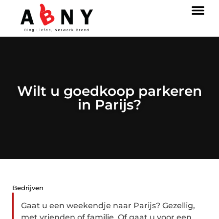
Wilt u goedkoop parkeren
in Parijs?
Bedrijven
Gaat u een weekendje naar Parijs? Gezellig,
met vrienden of familie. Of gaat u voor een