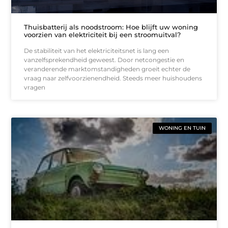
Thuisbatterij als noodstroom: Hoe blijft uw woning
voorzien van elektriciteit bij een stroomuitval?
De stabiliteit van het elektriciteitsnet is lang een
vanzelfsprekendheid geweest. Door netcongestie en
veranderende marktomstandigheden groeit echter de
vraag naar zelfvoorzienendheid. Steeds meer huishoudens
vragen
WONING EN TUIN