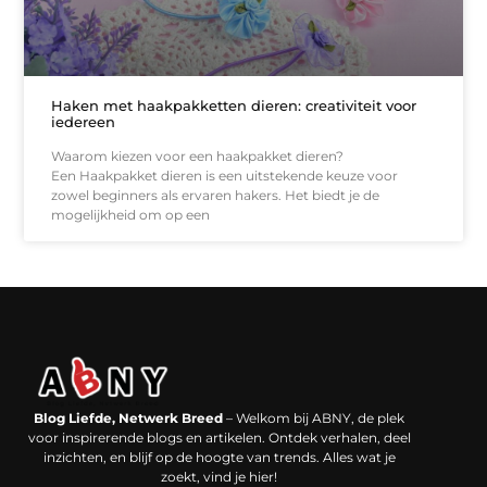
Haken met haakpakketten dieren: creativiteit voor
iedereen
Waarom kiezen voor een haakpakket dieren?
Een Haakpakket dieren is een uitstekende keuze voor
zowel beginners als ervaren hakers. Het biedt je de
mogelijkheid om op een
Backlinks kopen in Nederland: werkt het echt en waar moet je op letten?
Extra geld verdienen: kansen die dichterbij liggen dan je denkt
Blog Liefde, Netwerk Breed
– Welkom bij ABNY, de plek
voor inspirerende blogs en artikelen. Ontdek verhalen, deel
inzichten, en blijf op de hoogte van trends. Alles wat je
zoekt, vind je hier!