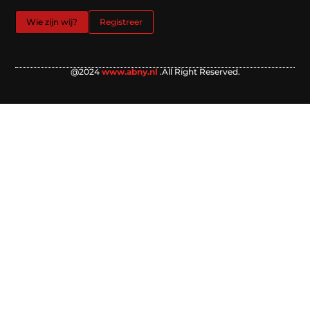
Wie zijn wij?
Registreer
@2024
www.abny.nl
.All Right Reserved.