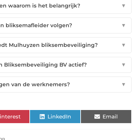
 en waarom is het belangrijk?
▼
 bliksemafleider volgen?
▼
iedt Mulhuyzen bliksembeveiliging?
▼
n Bliksembeveiliging BV actief?
▼
ringen van de werknemers?
▼
interest
LinkedIn
Email
ing