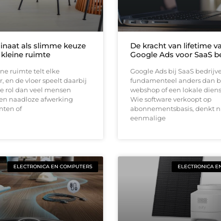
inaat als slimme keuze
De kracht van lifetime va
 kleine ruimte
Google Ads voor SaaS be
ine ruimte telt elke
Google Ads bij SaaS bedrijv
, en de vloer speelt daarbij
fundamenteel anders dan b
e rol dan veel mensen
webshop of een lokale diens
en naadloze afwerking
Wie software verkoopt op
nten of
abonnementsbasis, denkt ni
eenmalige
ELECTRONICA EN COMPUTERS
ELECTRONICA E