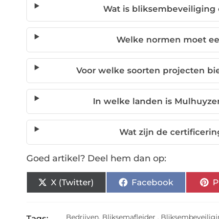
Wat is bliksembeveiliging
Welke normen moet een
Voor welke soorten projecten b
In welke landen is Mulhuyze
Wat zijn de certifice
Goed artikel? Deel hem dan op:
X (Twitter)
Facebook
P
Bedrijven
,
Bliksemafleider
,
Bliksembeveilig
Tags: