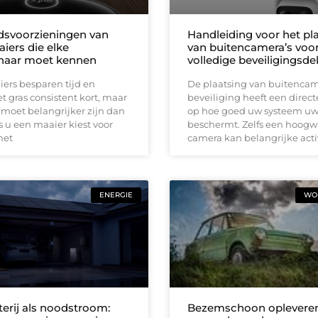
idsvoorzieningen van
Handleiding voor het pl
iers die elke
van buitencamera’s voo
naar moet kennen
volledige beveiligingsd
ers besparen tijd en
De plaatsing van buitencam
 gras consistent kort, maar
beveiliging heeft een direct
 moet belangrijker zijn dan
op hoe goed uw systeem u
 u een maaier kiest voor
beschermt. Zelfs een hoog
met
camera kan belangrijke acti
ENERGIE
WON
terij als noodstroom:
Bezemschoon opleveren