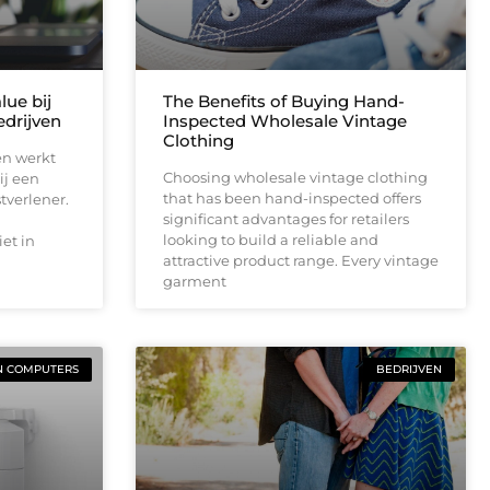
lue bij
The Benefits of Buying Hand-
drijven
Inspected Wholesale Vintage
Clothing
en werkt
Choosing wholesale vintage clothing
ij een
that has been hand-inspected offers
tverlener.
significant advantages for retailers
looking to build a reliable and
et in
attractive product range. Every vintage
garment
N COMPUTERS
BEDRIJVEN