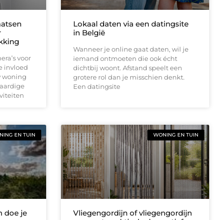
aatsen
Lokaal daten via een datingsite
r
in België
ekking
Wanneer je online gaat daten, wil je
era’s voor
iemand ontmoeten die ook écht
e invloed
dichtbij woont. Afstand speelt een
w woning
grotere rol dan je misschien denkt.
waardige
Een datingsite
viteiten
ING EN TUIN
WONING EN TUIN
 doe je
Vliegengordijn of vliegengordijn