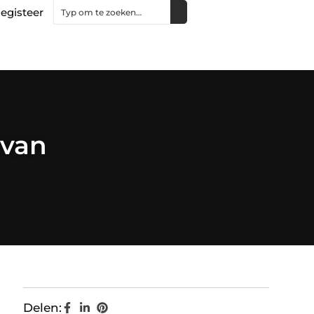
egisteer
 van
Delen: