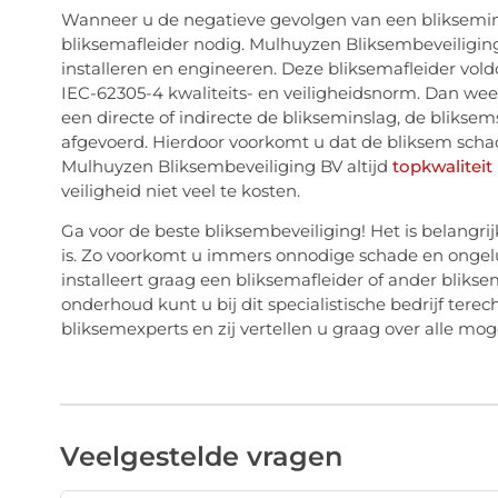
Wanneer u de negatieve gevolgen van een bliksemin
bliksemafleider nodig. Mulhuyzen Bliksembeveiligin
installeren en engineeren. Deze bliksemafleider v
IEC-62305-4 kwaliteits- en veiligheidsnorm. Dan we
een directe of indirecte de blikseminslag, de bliks
afgevoerd. Hierdoor voorkomt u dat de bliksem schad
Mulhuyzen Bliksembeveiliging BV altijd
topkwaliteit
veiligheid niet veel te kosten.
Ga voor de beste bliksembeveiliging! Het is belangr
is. Zo voorkomt u immers onnodige schade en ongel
installeert graag een bliksemafleider of ander bliks
onderhoud kunt u bij dit specialistische bedrijf tere
bliksemexperts en zij vertellen u graag over alle mo
Veelgestelde vragen