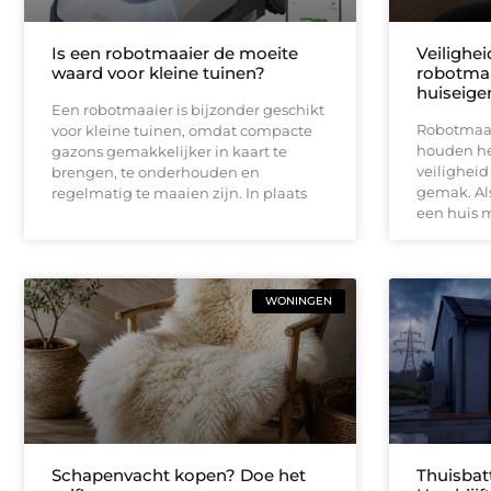
Is een robotmaaier de moeite
Veilighe
waard voor kleine tuinen?
robotmaa
huiseige
Een robotmaaier is bijzonder geschikt
Robotmaai
voor kleine tuinen, omdat compacte
houden het
gazons gemakkelijker in kaart te
veiligheid
brengen, te onderhouden en
gemak. Als
regelmatig te maaien zijn. In plaats
een huis 
WONINGEN
Schapenvacht kopen? Doe het
Thuisbat