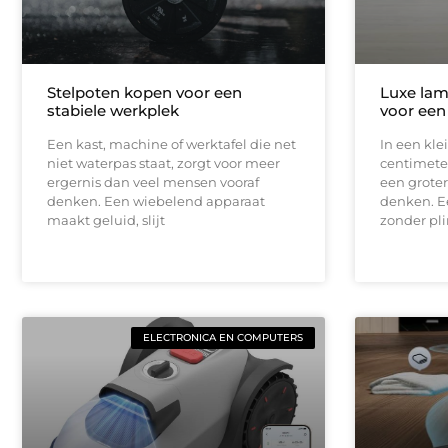
Stelpoten kopen voor een
Luxe lam
stabiele werkplek
voor een
Een kast, machine of werktafel die net
In een kle
niet waterpas staat, zorgt voor meer
centimeter
ergernis dan veel mensen vooraf
een groter
denken. Een wiebelend apparaat
denken. E
maakt geluid, slijt
zonder pli
ELECTRONICA EN COMPUTERS