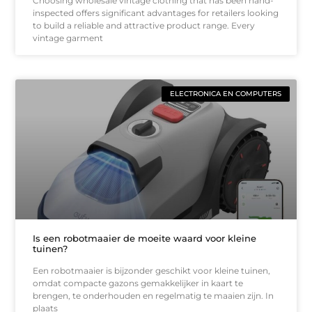
Choosing wholesale vintage clothing that has been hand-
inspected offers significant advantages for retailers looking
to build a reliable and attractive product range. Every
vintage garment
ELECTRONICA EN COMPUTERS
Is een robotmaaier de moeite waard voor kleine
tuinen?
Een robotmaaier is bijzonder geschikt voor kleine tuinen,
omdat compacte gazons gemakkelijker in kaart te
brengen, te onderhouden en regelmatig te maaien zijn. In
plaats