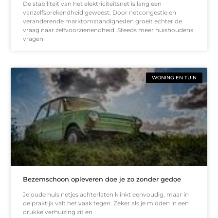
De stabiliteit van het elektriciteitsnet is lang een
vanzelfsprekendheid geweest. Door netcongestie en
veranderende marktomstandigheden groeit echter de
vraag naar zelfvoorzienendheid. Steeds meer huishoudens
vragen
WONING EN TUIN
Bezemschoon opleveren doe je zo zonder gedoe
Je oude huis netjes achterlaten klinkt eenvoudig, maar in
de praktijk valt het vaak tegen. Zeker als je midden in een
drukke verhuizing zit en