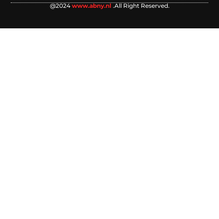
@2024
www.abny.nl
.All Right Reserved.