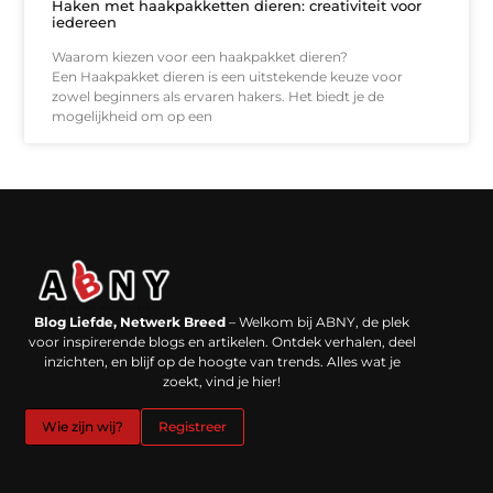
Haken met haakpakketten dieren: creativiteit voor
iedereen
Waarom kiezen voor een haakpakket dieren?
Een Haakpakket dieren is een uitstekende keuze voor
zowel beginners als ervaren hakers. Het biedt je de
mogelijkheid om op een
Backlinks kopen in Nederland: werkt het echt en waar moet je op letten?
Extra geld verdienen: kansen die dichterbij liggen dan je denkt
Blog Liefde, Netwerk Breed
– Welkom bij ABNY, de plek
voor inspirerende blogs en artikelen. Ontdek verhalen, deel
inzichten, en blijf op de hoogte van trends. Alles wat je
zoekt, vind je hier!
Wie zijn wij?
Registreer