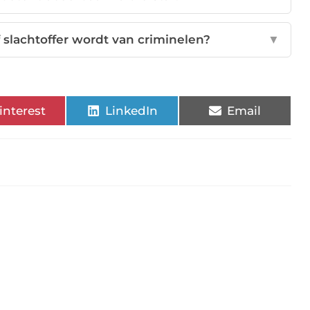
 slachtoffer wordt van criminelen?
▼
interest
LinkedIn
Email