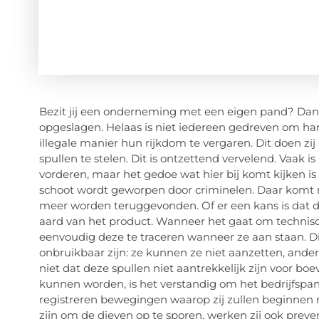
Bezit jij een onderneming met een eigen pand? Dan i
opgeslagen. Helaas is niet iedereen gedreven om h
illegale manier hun rijkdom te vergaren. Dit doen zij 
spullen te stelen. Dit is ontzettend vervelend. Vaak i
vorderen, maar het gedoe wat hier bij komt kijken is 
schoot wordt geworpen door criminelen. Daar komt nog
meer worden teruggevonden. Of er een kans is dat d
aard van het product. Wanneer het gaat om technische 
eenvoudig deze te traceren wanneer ze aan staan. Di
onbruikbaar zijn: ze kunnen ze niet aanzetten, ande
niet dat deze spullen niet aantrekkelijk zijn voor b
kunnen worden, is het verstandig om het bedrijfspan
registreren bewegingen waarop zij zullen beginnen
zijn om de dieven op te sporen, werken zij ook prev