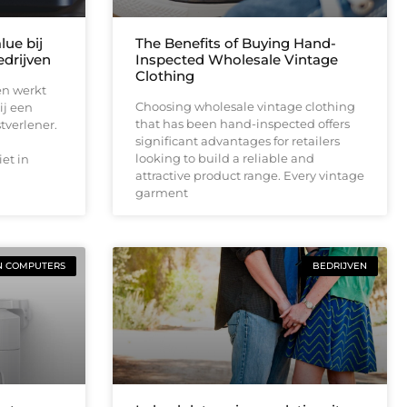
lue bij
The Benefits of Buying Hand-
drijven
Inspected Wholesale Vintage
Clothing
en werkt
Choosing wholesale vintage clothing
ij een
that has been hand-inspected offers
tverlener.
significant advantages for retailers
looking to build a reliable and
et in
attractive product range. Every vintage
garment
N COMPUTERS
BEDRIJVEN