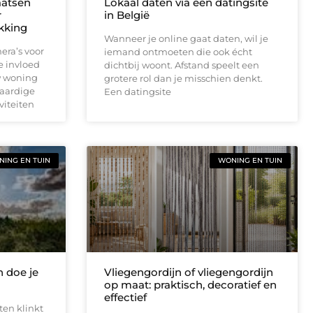
aatsen
Lokaal daten via een datingsite
r
in België
ekking
Wanneer je online gaat daten, wil je
era’s voor
iemand ontmoeten die ook écht
e invloed
dichtbij woont. Afstand speelt een
w woning
grotere rol dan je misschien denkt.
waardige
Een datingsite
viteiten
ING EN TUIN
WONING EN TUIN
 doe je
Vliegengordijn of vliegengordijn
op maat: praktisch, decoratief en
effectief
ten klinkt