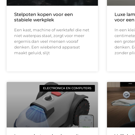
Stelpoten kopen voor een
Luxe lam
stabiele werkplek
voor een
Een kast, machine of werktafel die net
In een kle
niet waterpas staat, zorgt voor meer
centimeter
ergernis dan veel mensen vooraf
een groter
denken. Een wiebelend apparaat
denken. E
maakt geluid, slijt
zonder pli
ELECTRONICA EN COMPUTERS