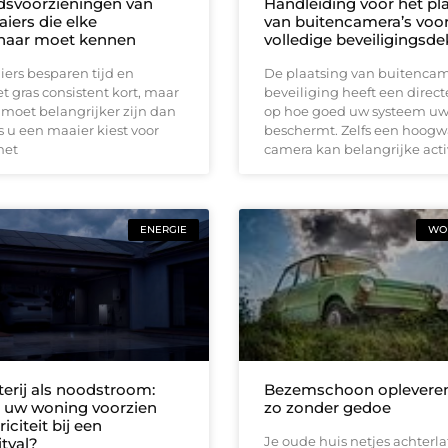
idsvoorzieningen van
Handleiding voor het pl
iers die elke
van buitencamera’s voo
naar moet kennen
volledige beveiligingsd
ers besparen tijd en
De plaatsing van buitencam
 gras consistent kort, maar
beveiliging heeft een direct
 moet belangrijker zijn dan
op hoe goed uw systeem u
 u een maaier kiest voor
beschermt. Zelfs een hoog
met
camera kan belangrijke acti
ENERGIE
WON
terij als noodstroom:
Bezemschoon opleveren
ft uw woning voorzien
zo zonder gedoe
iciteit bij een
Je oude huis netjes achterla
tval?