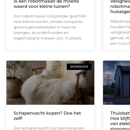
Is een robotmaaier de moeite
Veilighe
waard voor kleine tuinen?
robotmaa
huiseige
Een robotmaaier is bijzonder geschikt
Robotmaai
voor kleine tuinen, omdat compacte
houden het
gazons gemakkelijker in kaart te
veiligheid
brengen, te onderhouden en
gemak. Als
regelmatig te maaien zijn. In plaats
een huis 
WONINGEN
Schapenvacht kopen? Doe het
Thuisbat
zelf!
Hoe blij
van elektr
Een schapenvacht is al jarenlang een
stroomui