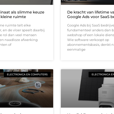
inaat als slimme keuze
De kracht van lifetime va
 kleine ruimte
Google Ads voor SaaS be
ine ruimte telt elke
Google Ads bij SaaS bedrijv
, en de vloer speelt daarbij
fundamenteel anders dan b
e rol dan veel mensen
webshop of een lokale diens
en naadloze afwerking
Wie software verkoopt op
nten of
abonnementsbasis, denkt ni
eenmalige
ELECTRONICA EN COMPUTERS
ELECTRONICA E