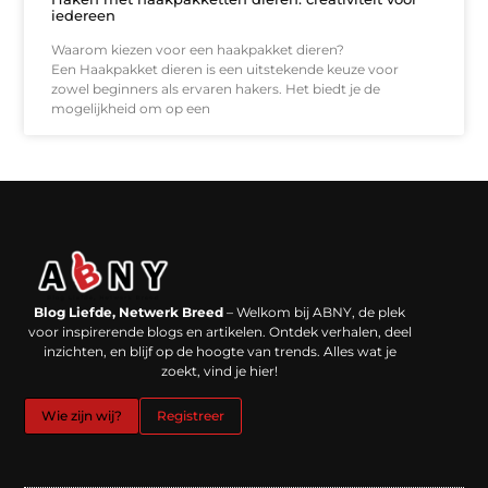
iedereen
Waarom kiezen voor een haakpakket dieren?
Een Haakpakket dieren is een uitstekende keuze voor
zowel beginners als ervaren hakers. Het biedt je de
mogelijkheid om op een
Backlinks kopen in Nederland: werkt het echt en waar moet je op letten?
Extra geld verdienen: kansen die dichterbij liggen dan je denkt
Blog Liefde, Netwerk Breed
– Welkom bij ABNY, de plek
voor inspirerende blogs en artikelen. Ontdek verhalen, deel
inzichten, en blijf op de hoogte van trends. Alles wat je
zoekt, vind je hier!
Wie zijn wij?
Registreer