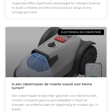
inspected offers significant advantages for retailers looking
to build a reliable and attractive product range. Every
vintage garment
ELECTRONICA EN COMPUTERS
Is een robotmaaier de moeite waard voor kleine
tuinen?
Een robotmaaier is bijzonder geschikt voor kleine tuinen,
omdat compacte gazons gemakkelijker in kaart te
brengen, te onderhouden en regelmatig te maaien zijn. In
plaats