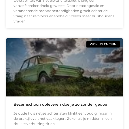
De stabiliteit van het elektriciteitsnet is lang een
vanzelfsprekendheid geweest. Door netcongestie en
veranderende marktomstandigheden groeit echter de
vraag naar zelfvoorzienendheid. Steeds meer huishoudens
vragen
WONING EN TUIN
Bezemschoon opleveren doe je zo zonder gedoe
Je oude huis netjes achterlaten klinkt eenvoudig, maar in
de praktijk valt het vaak tegen. Zeker als je midden in een
drukke verhuizing zit en