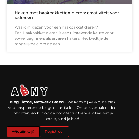
Haken met haakpakketten dieren: creativiteit voor
iedereen
Waarom kiezen voor een haakpakket dieren?
Een Haakpakket dieren is een uitstekende keuze voor
zowel beginners als ervaren hakers. Het biedt je de
mogelijkheid om op een
Backlinks kopen in Nederland: werkt het echt en waar moet je op letten?
Extra geld verdienen: kansen die dichterbij liggen dan je denkt
Blog Liefde, Netwerk Breed
– Welkom bij ABNY, de plek
voor inspirerende blogs en artikelen. Ontdek verhalen, deel
inzichten, en blijf op de hoogte van trends. Alles wat je
zoekt, vind je hier!
Wie zijn wij?
Registreer