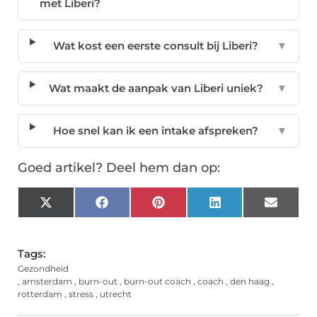
met Liberi?
Wat kost een eerste consult bij Liberi?
▼
Wat maakt de aanpak van Liberi uniek?
▼
Hoe snel kan ik een intake afspreken?
▼
Goed artikel? Deel hem dan op:
X
Facebook
Pinterest
LinkedIn
Email
(Twitter)
Tags:
Gezondheid
,
amsterdam
,
burn-out
,
burn-out coach
,
coach
,
den haag
,
rotterdam
,
stress
,
utrecht