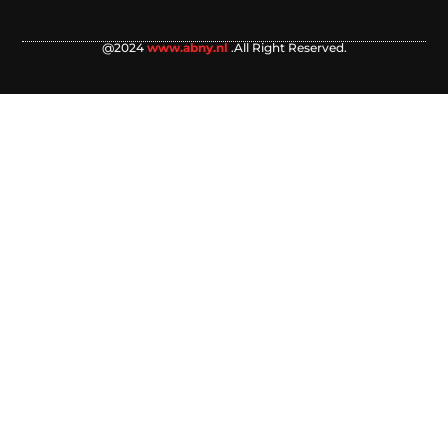
@2024
www.abny.nl
.All Right Reserved.