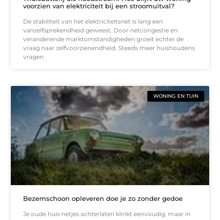
voorzien van elektriciteit bij een stroomuitval?
De stabiliteit van het elektriciteitsnet is lang een
vanzelfsprekendheid geweest. Door netcongestie en
veranderende marktomstandigheden groeit echter de
vraag naar zelfvoorzienendheid. Steeds meer huishoudens
vragen
WONING EN TUIN
Bezemschoon opleveren doe je zo zonder gedoe
Je oude huis netjes achterlaten klinkt eenvoudig, maar in