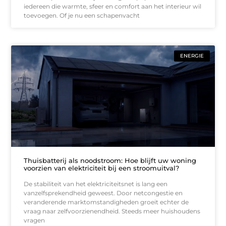
iedereen die warmte, sfeer en comfort aan het interieur wil
toevoegen. Of je nu een schapenvacht
ENERGIE
Thuisbatterij als noodstroom: Hoe blijft uw woning
voorzien van elektriciteit bij een stroomuitval?
De stabiliteit van het elektriciteitsnet is lang een
vanzelfsprekendheid geweest. Door netcongestie en
veranderende marktomstandigheden groeit echter de
vraag naar zelfvoorzienendheid. Steeds meer huishoudens
vragen