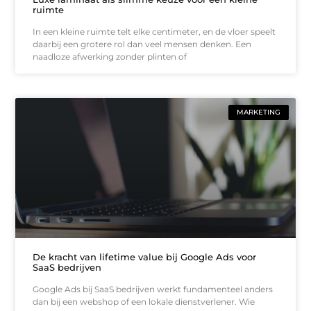
ruimte
In een kleine ruimte telt elke centimeter, en de vloer speelt
daarbij een grotere rol dan veel mensen denken. Een
naadloze afwerking zonder plinten of
MARKETING
De kracht van lifetime value bij Google Ads voor
SaaS bedrijven
Google Ads bij SaaS bedrijven werkt fundamenteel anders
dan bij een webshop of een lokale dienstverlener. Wie