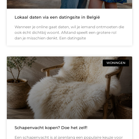
Lokaal daten via een datingsite in België
Wanneer je online gaat daten, wil je iemand ontmoeten die
ook écht dichtbij woont. Afstand speelt een grotere rol
dan je misschien denkt. Een datingsite
WONINGEN
Schapenvacht kopen? Doe het zelf!
Een schapenvacht is al jarenlang een populaire keuze voor