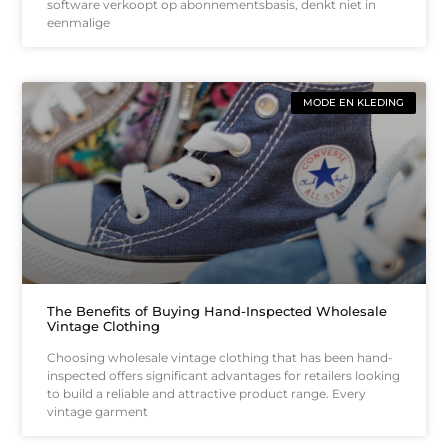
software verkoopt op abonnementsbasis, denkt niet in
eenmalige
MODE EN KLEDING
The Benefits of Buying Hand-Inspected Wholesale
Vintage Clothing
Choosing wholesale vintage clothing that has been hand-
inspected offers significant advantages for retailers looking
to build a reliable and attractive product range. Every
vintage garment