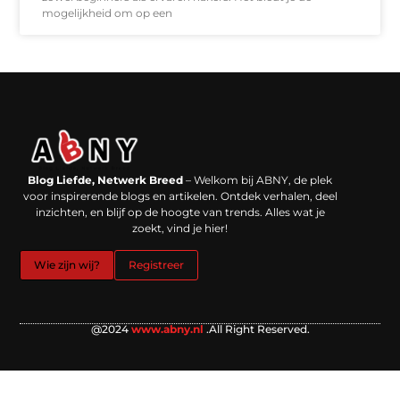
mogelijkheid om op een
Backlinks kopen in Nederland: werkt het echt en waar moet je op letten?
Extra geld verdienen: kansen die dichterbij liggen dan je denkt
Blog Liefde, Netwerk Breed
– Welkom bij ABNY, de plek
voor inspirerende blogs en artikelen. Ontdek verhalen, deel
inzichten, en blijf op de hoogte van trends. Alles wat je
zoekt, vind je hier!
Wie zijn wij?
Registreer
@2024
www.abny.nl
.All Right Reserved.