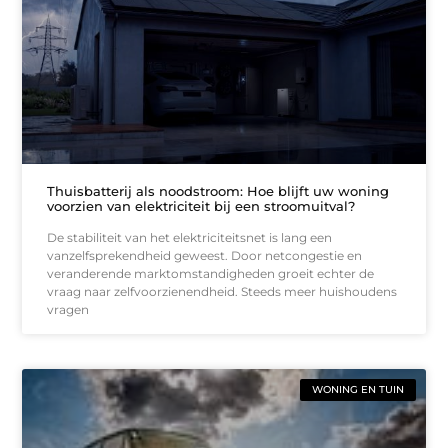
Thuisbatterij als noodstroom: Hoe blijft uw woning
voorzien van elektriciteit bij een stroomuitval?
De stabiliteit van het elektriciteitsnet is lang een
vanzelfsprekendheid geweest. Door netcongestie en
veranderende marktomstandigheden groeit echter de
vraag naar zelfvoorzienendheid. Steeds meer huishoudens
vragen
WONING EN TUIN