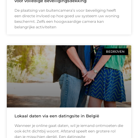
voor volledige beveiligingsdekking
De plaatsing van buitencamera’s voor beveiliging heeft
een directe invloed op hoe goed uw systeem uw woning
beschermt. Zelfs een hoogwaardige camera kan
belangrijke activiteiten
BEDRIJVEN
Lokaal daten via een datingsite in België
Wanneer je online gaat daten, wil je iemand ontmoeten die
ook écht dichtbij woont. Afstand speelt een grotere rol
dan je misschien denkt. Een datingsite