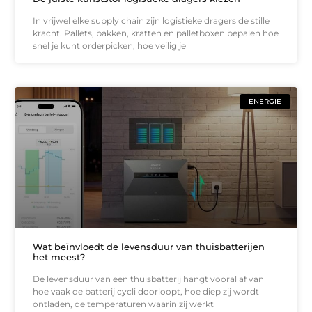
In vrijwel elke supply chain zijn logistieke dragers de stille
kracht. Pallets, bakken, kratten en palletboxen bepalen hoe
snel je kunt orderpicken, hoe veilig je
ENERGIE
Wat beïnvloedt de levensduur van thuisbatterijen
het meest?
De levensduur van een thuisbatterij hangt vooral af van
hoe vaak de batterij cycli doorloopt, hoe diep zij wordt
ontladen, de temperaturen waarin zij werkt