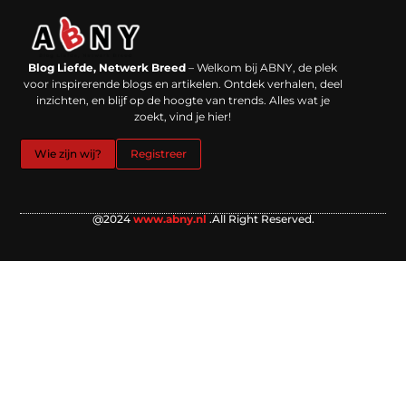
Backlinks kopen in Nederland: werkt het echt en waar moet je op letten?
Extra geld verdienen: kansen die dichterbij liggen dan je denkt
Blog Liefde, Netwerk Breed
– Welkom bij ABNY, de plek
voor inspirerende blogs en artikelen. Ontdek verhalen, deel
inzichten, en blijf op de hoogte van trends. Alles wat je
zoekt, vind je hier!
Wie zijn wij?
Registreer
@2024
www.abny.nl
.All Right Reserved.