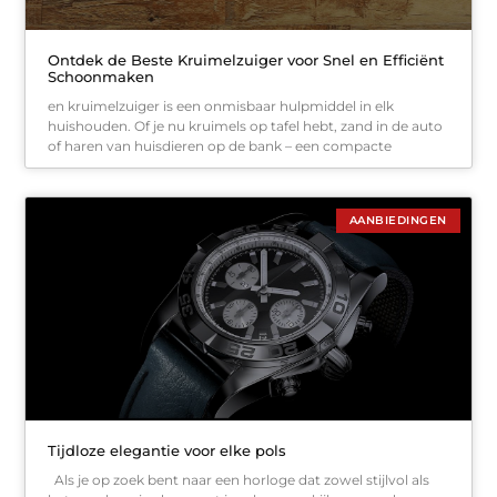
Ontdek de Beste Kruimelzuiger voor Snel en Efficiënt
Schoonmaken
en kruimelzuiger is een onmisbaar hulpmiddel in elk
huishouden. Of je nu kruimels op tafel hebt, zand in de auto
of haren van huisdieren op de bank – een compacte
AANBIEDINGEN
Tijdloze elegantie voor elke pols
Als je op zoek bent naar een horloge dat zowel stijlvol als