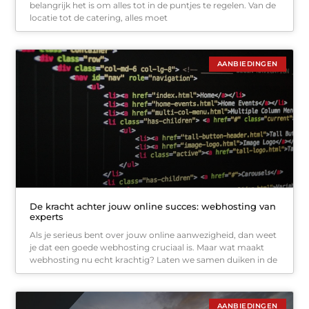
belangrijk het is om alles tot in de puntjes te regelen. Van de
locatie tot de catering, alles moet
AANBIEDINGEN
De kracht achter jouw online succes: webhosting van
experts
Als je serieus bent over jouw online aanwezigheid, dan weet
je dat een goede webhosting cruciaal is. Maar wat maakt
webhosting nu echt krachtig? Laten we samen duiken in de
AANBIEDINGEN