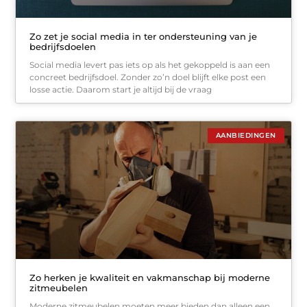
Zo zet je social media in ter ondersteuning van je
bedrijfsdoelen
Social media levert pas iets op als het gekoppeld is aan een
concreet bedrijfsdoel. Zonder zo’n doel blijft elke post een
losse actie. Daarom start je altijd bij de vraag
AANBIEDINGEN
Zo herken je kwaliteit en vakmanschap bij moderne
zitmeubelen
Moderne zitmeubelen moeten meer bieden dan alleen een