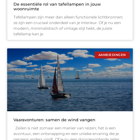
De essentiële rol van tafellampen in jouw
woonruimte
Tafellampen zijn meer dan alleen functionele lichtbronnen;
ze zijn een cruciaal onderdeel van je interieur. Of je nu een
modern, minimalistisch of vintage stijl hebt, de juiste
tafellamp kan je
AANBIEDINGEN
Vaaravonturen: samen de wind vangen
Zeilen is niet zomaar een manier van reizen; het is een
avontuur, een ontsnapping en een unieke ervaring die je
nergens anders vindt. Of je nu een doorgewinterde zeiler