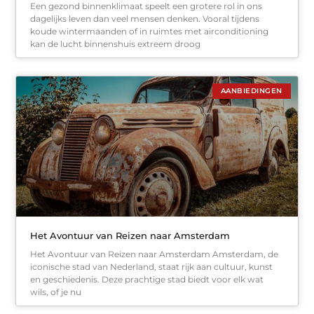
Een gezond binnenklimaat speelt een grotere rol in ons
dagelijks leven dan veel mensen denken. Vooral tijdens
koude wintermaanden of in ruimtes met airconditioning
kan de lucht binnenshuis extreem droog
AANBIEDINGEN
Het Avontuur van Reizen naar Amsterdam
Het Avontuur van Reizen naar Amsterdam Amsterdam, de
iconische stad van Nederland, staat rijk aan cultuur, kunst
en geschiedenis. Deze prachtige stad biedt voor elk wat
wils, of je nu