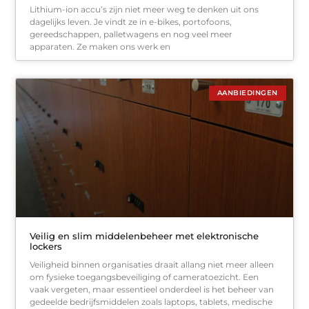
Lithium-ion accu’s zijn niet meer weg te denken uit ons
dagelijks leven. Je vindt ze in e-bikes, portofoons,
gereedschappen, palletwagens en nog veel meer
apparaten. Ze maken ons werk en
AANBIEDINGEN
Veilig en slim middelenbeheer met elektronische
lockers
Veiligheid binnen organisaties draait allang niet meer alleen
om fysieke toegangsbeveiliging of cameratoezicht. Een
vaak vergeten, maar essentieel onderdeel is het beheer van
gedeelde bedrijfsmiddelen zoals laptops, tablets, medische