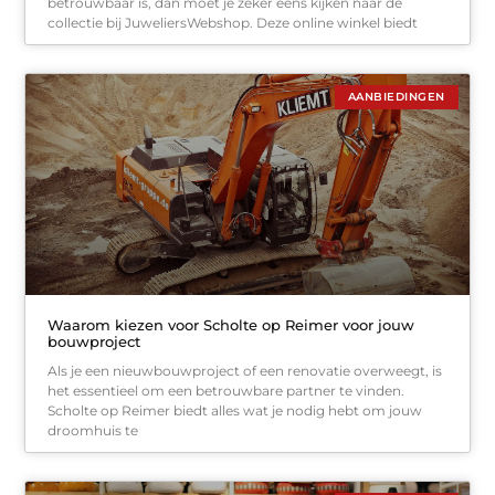
betrouwbaar is, dan moet je zeker eens kijken naar de
collectie bij JuweliersWebshop. Deze online winkel biedt
AANBIEDINGEN
Waarom kiezen voor Scholte op Reimer voor jouw
bouwproject
Als je een nieuwbouwproject of een renovatie overweegt, is
het essentieel om een betrouwbare partner te vinden.
Scholte op Reimer biedt alles wat je nodig hebt om jouw
droomhuis te