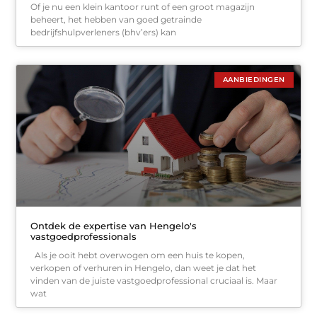
Of je nu een klein kantoor runt of een groot magazijn
beheert, het hebben van goed getrainde
bedrijfshulpverleners (bhv’ers) kan
AANBIEDINGEN
Ontdek de expertise van Hengelo's
vastgoedprofessionals
Als je ooit hebt overwogen om een huis te kopen,
verkopen of verhuren in Hengelo, dan weet je dat het
vinden van de juiste vastgoedprofessional cruciaal is. Maar
wat