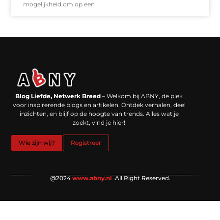
mogelijkheid om op een
Backlinks kopen in Nederland: werkt het echt en waar moet je op letten?
Extra geld verdienen: kansen die dichterbij liggen dan je denkt
Blog Liefde, Netwerk Breed
– Welkom bij ABNY, de plek
voor inspirerende blogs en artikelen. Ontdek verhalen, deel
inzichten, en blijf op de hoogte van trends. Alles wat je
zoekt, vind je hier!
Wie zijn wij?
Registreer
@2024
www.abny.nl
.All Right Reserved.