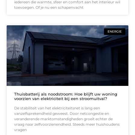
iedereen die warmte, sfeer en comfort aan het interieur wil
toevoegen. Of je nu een schapenvacht
ENERGIE
Thuisbatterij als noodstroom: Hoe blijft uw woning
voorzien van elektriciteit bij een stroomuitval?
De stabiliteit van het elektriciteitsnet is lang een
vanzelfsprekendheid geweest. Door netcongestie en
veranderende marktomstandigheden groeit echter de
vraag naar zelfvoorzienendheid. Steeds meer huishoudens
vragen