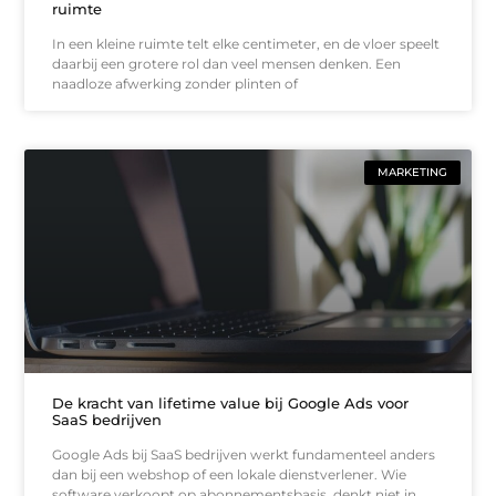
ruimte
In een kleine ruimte telt elke centimeter, en de vloer speelt
daarbij een grotere rol dan veel mensen denken. Een
naadloze afwerking zonder plinten of
MARKETING
De kracht van lifetime value bij Google Ads voor
SaaS bedrijven
Google Ads bij SaaS bedrijven werkt fundamenteel anders
dan bij een webshop of een lokale dienstverlener. Wie
software verkoopt op abonnementsbasis, denkt niet in