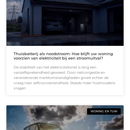
Thuisbatterij als noodstroom: Hoe blijft uw woning
voorzien van elektriciteit bij een stroomuitval?
De stabiliteit van het elektriciteitsnet is lang een
vanzelfsprekendheid geweest. Door netcongestie en
veranderende marktomstandigheden groeit echter de
vraag naar zelfvoorzienendheid. Steeds meer huishoudens
vragen
WONING EN TUIN