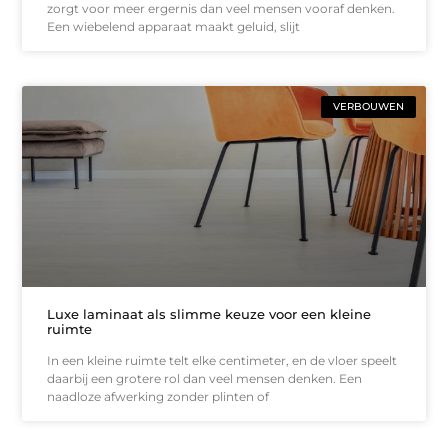
zorgt voor meer ergernis dan veel mensen vooraf denken.
Een wiebelend apparaat maakt geluid, slijt
VERBOUWEN
Luxe laminaat als slimme keuze voor een kleine
ruimte
In een kleine ruimte telt elke centimeter, en de vloer speelt
daarbij een grotere rol dan veel mensen denken. Een
naadloze afwerking zonder plinten of