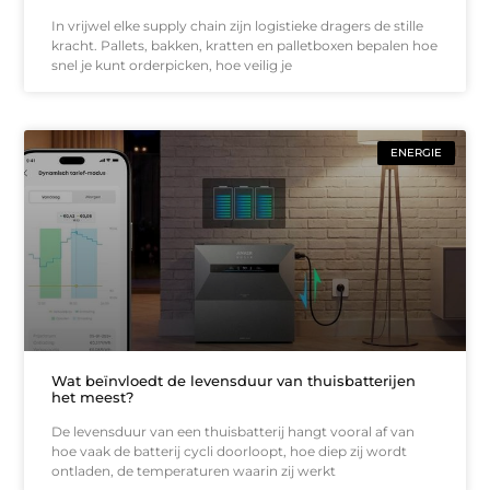
In vrijwel elke supply chain zijn logistieke dragers de stille
kracht. Pallets, bakken, kratten en palletboxen bepalen hoe
snel je kunt orderpicken, hoe veilig je
ENERGIE
Wat beïnvloedt de levensduur van thuisbatterijen
het meest?
De levensduur van een thuisbatterij hangt vooral af van
hoe vaak de batterij cycli doorloopt, hoe diep zij wordt
ontladen, de temperaturen waarin zij werkt