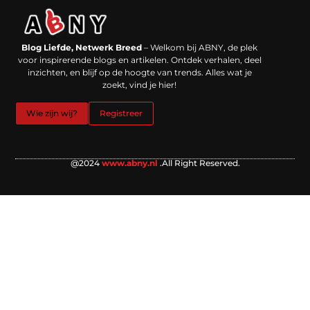
Backlinks kopen in Nederland: werkt het echt en waar moet je op letten?
Extra geld verdienen: kansen die dichterbij liggen dan je denkt
Blog Liefde, Netwerk Breed
– Welkom bij ABNY, de plek
voor inspirerende blogs en artikelen. Ontdek verhalen, deel
inzichten, en blijf op de hoogte van trends. Alles wat je
zoekt, vind je hier!
Wie zijn wij?
Registreer
@2024
www.abny.nl
.All Right Reserved.