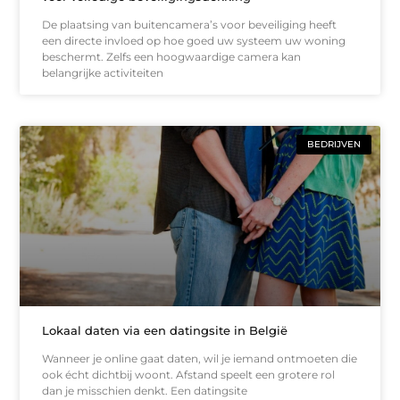
De plaatsing van buitencamera’s voor beveiliging heeft
een directe invloed op hoe goed uw systeem uw woning
beschermt. Zelfs een hoogwaardige camera kan
belangrijke activiteiten
BEDRIJVEN
Lokaal daten via een datingsite in België
Wanneer je online gaat daten, wil je iemand ontmoeten die
ook écht dichtbij woont. Afstand speelt een grotere rol
dan je misschien denkt. Een datingsite