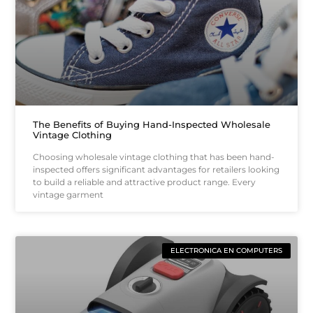
The Benefits of Buying Hand-Inspected Wholesale
Vintage Clothing
Choosing wholesale vintage clothing that has been hand-
inspected offers significant advantages for retailers looking
to build a reliable and attractive product range. Every
vintage garment
ELECTRONICA EN COMPUTERS