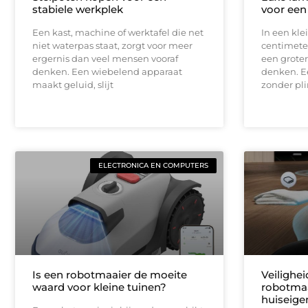
stabiele werkplek
voor een
Een kast, machine of werktafel die net
In een kle
niet waterpas staat, zorgt voor meer
centimeter
ergernis dan veel mensen vooraf
een groter
denken. Een wiebelend apparaat
denken. E
maakt geluid, slijt
zonder pli
ELECTRONICA EN COMPUTERS
Is een robotmaaier de moeite
Veilighe
waard voor kleine tuinen?
robotmaa
huiseige