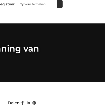
egisteer
nning van
Delen: