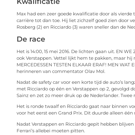
Kwalificatie
Max had een zeer goede kwalificatie door als vierde te 
carrière tot dan toe. Hij liet zichzelf goed zien door ve
Rosberg (2) en Ricciardo (3) waren sneller dan de Ne
De race
Het is 14:00, 15 mei 2016. De lichten gaan uit. EN WE
ook Verstappen. Vettel lijkt hem te pakken, maar hi
MERCEDESSEN TESTEN ELKAAR ERAF! MEN WAT EEN DA
herinneren van commentator Olav Mol.
Nadat de safety car voor een korte tijd de auto’s lan
met Ricciardo op één en Verstappen op 2, gevolgd do
Sainz en zet zo meer druk op de Nederlander. Twee r
Het is ronde twaalf en Ricciardo gaat naar binnen v
voor het eerst een Grand Prix. Dit duurde alleen éé
Nadat Verstappen en Ricciardo gepit hebben blijven 
Ferrari’s allebei moeten pitten.