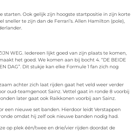
starten. Ook gelijk zijn hoogste startpositie in zijn korte
el sneller te zijn dan de Ferrari’s. Allen Hamilton (pole),
derlander.
 ZIJN WEG. Iedereen lijkt goed van zijn plaats te komen,
j maakt het goed. We komen aan bij bocht 4. “DE BEIDE
G”. Dit stukje kan elke Formule 1 fan zich nog
gzaam achter zich laat rijden gaat het veld weer verder
or oud-teamgenoot Sainz. Vettel gaat in ronde 8 voorbij
onden later gaat ook Raikkonen voorbij aan Sainz.
oor een nieuwe set banden. Hierdoor leidt Verstappen
n ronde omdat hij zelf ook nieuwe banden nodig had.
ze op plek één/twee en drie/vier rijden doordat de