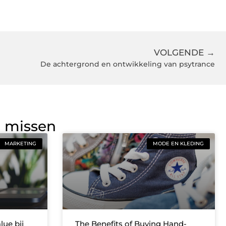
VOLGENDE →
De achtergrond en ontwikkeling van psytrance
g missen
MARKETING
MODE EN KLEDING
lue bij
The Benefits of Buying Hand-