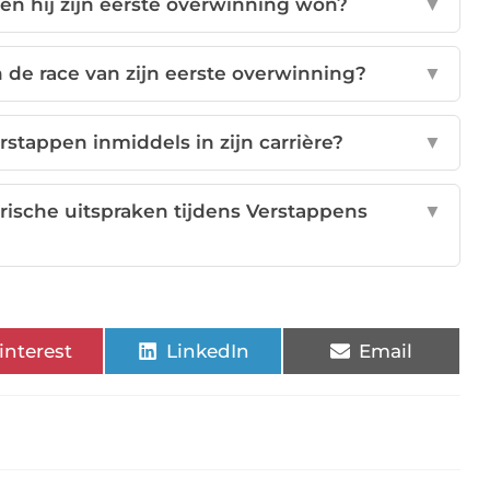
en hij zijn eerste overwinning won?
▼
n de race van zijn eerste overwinning?
▼
stappen inmiddels in zijn carrière?
▼
sche uitspraken tijdens Verstappens
▼
interest
LinkedIn
Email