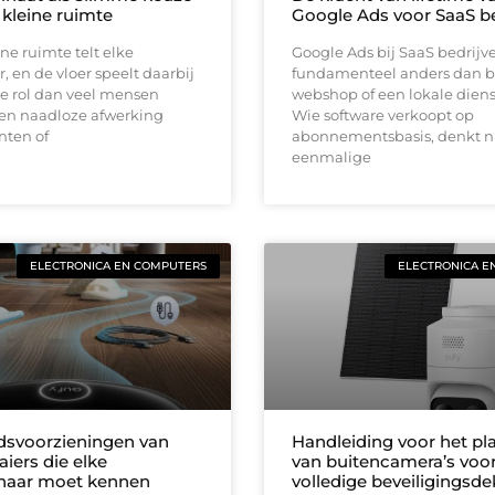
 kleine ruimte
Google Ads voor SaaS be
ine ruimte telt elke
Google Ads bij SaaS bedrijv
, en de vloer speelt daarbij
fundamenteel anders dan b
e rol dan veel mensen
webshop of een lokale diens
en naadloze afwerking
Wie software verkoopt op
nten of
abonnementsbasis, denkt ni
eenmalige
ELECTRONICA EN COMPUTERS
ELECTRONICA E
idsvoorzieningen van
Handleiding voor het pl
iers die elke
van buitencamera’s voo
naar moet kennen
volledige beveiligingsd