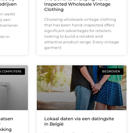
drijven
Inspected Wholesale Vintage
Clothing
en werkt
Choosing wholesale vintage clothing
ij een
that has been hand-inspected offers
tverlener.
significant advantages for retailers
looking to build a reliable and
et in
attractive product range. Every vintage
garment
N COMPUTERS
BEDRIJVEN
aatsen
Lokaal daten via een datingsite
r
in België
ekking